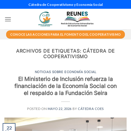
Saltar
Cátedra de Cooperativismo y Economía Social
al
contenido
CONOCE LAS ACCIONES PARA EL FOMENTO DEL COOPERATIVISMO
ARCHIVOS DE ETIQUETAS:
CÁTEDRA DE
COOPERATIVISMO
NOTICIAS SOBRE ECONOMÍA SOCIAL
El Ministerio de Inclusión refuerza la
financiación de la Economía Social con
el respaldo a la Fundación Seira
POSTED ON
MAYO 22, 2026
BY
CÁTEDRA COES
22