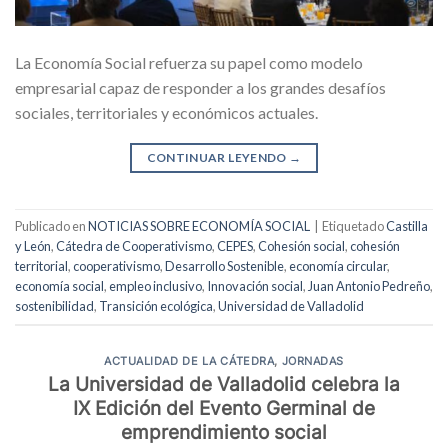
La Economía Social refuerza su papel como modelo
empresarial capaz de responder a los grandes desafíos
sociales, territoriales y económicos actuales.
CONTINUAR LEYENDO
→
Publicado en
NOTICIAS SOBRE ECONOMÍA SOCIAL
|
Etiquetado
Castilla
y León
,
Cátedra de Cooperativismo
,
CEPES
,
Cohesión social
,
cohesión
territorial
,
cooperativismo
,
Desarrollo Sostenible
,
economía circular
,
economía social
,
empleo inclusivo
,
Innovación social
,
Juan Antonio Pedreño
,
sostenibilidad
,
Transición ecológica
,
Universidad de Valladolid
ACTUALIDAD DE LA CÁTEDRA
,
JORNADAS
La Universidad de Valladolid celebra la
IX Edición del Evento Germinal de
emprendimiento social