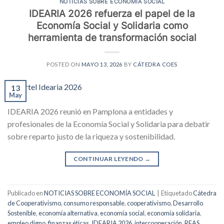
NOTICIAS SOBRE ECONOMÍA SOCIAL
IDEARIA 2026 refuerza el papel de la
Economía Social y Solidaria como
herramienta de transformación social
POSTED ON
MAYO 13, 2026
BY
CÁTEDRA COES
13
May
IDEARIA 2026 reunió en Pamplona a entidades y
profesionales de la Economía Social y Solidaria para debatir
sobre reparto justo de la riqueza y sostenibilidad.
CONTINUAR LEYENDO
→
Publicado en
NOTICIAS SOBRE ECONOMÍA SOCIAL
|
Etiquetado
Cátedra
de Cooperativismo
,
consumo responsable
,
cooperativismo
,
Desarrollo
Sostenible
,
economía alternativa
,
economía social
,
economía solidaria
,
empleo digno
,
finanzas éticas
,
IDEARIA 2026
,
intercooperación
,
REAS
,