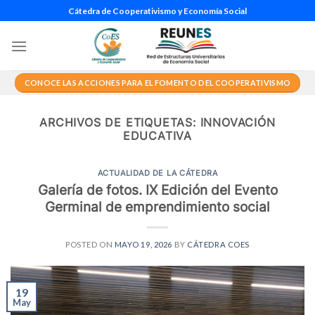
Saltar
Cátedra de Cooperativismo y Economía Social
al
contenido
CONOCE LAS ACCIONES PARA EL FOMENTO DEL COOPERATIVISMO
ARCHIVOS DE ETIQUETAS:
INNOVACIÓN
EDUCATIVA
ACTUALIDAD DE LA CÁTEDRA
Galería de fotos. IX Edición del Evento
Germinal de emprendimiento social
POSTED ON
MAYO 19, 2026
BY
CÁTEDRA COES
19
May