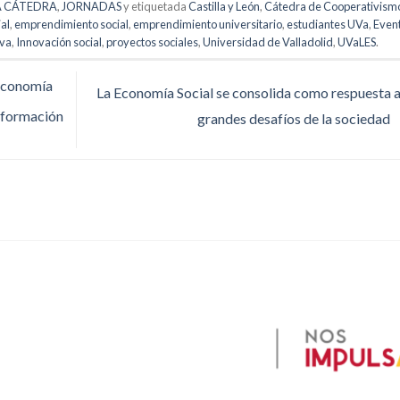
A CÁTEDRA
,
JORNADAS
y etiquetada
Castilla y León
,
Cátedra de Cooperativism
al
,
emprendimiento social
,
emprendimiento universitario
,
estudiantes UVa
,
Even
iva
,
Innovación social
,
proyectos sociales
,
Universidad de Valladolid
,
UVaLES
.
 Economía
La Economía Social se consolida como respuesta a
nsformación
grandes desafíos de la sociedad