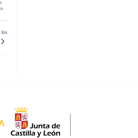
o
,
to
 los