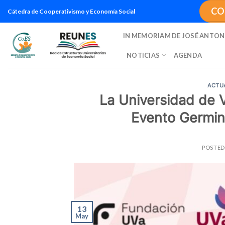
Saltar
CO
Cátedra de Cooperativismo y Economía Social
al
contenido
IN MEMORIAM DE JOSÉ ANTON
NOTICIAS
AGENDA
ACTU
La Universidad de Va
Evento Germin
POSTE
13
May