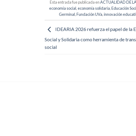
Esta entrada fue publicada en
ACTUALIDAD DE L
economía social
,
economía solidaria
,
Educación Soci
Germinal
,
Fundación UVa
,
innovación educat
IDEARIA 2026 refuerza el papel de la
Social y Solidaria como herramienta de tra
social