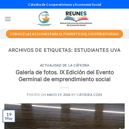
Saltar
Cátedra de Cooperativismo y Economía Social
al
contenido
CONOCE LAS ACCIONES PARA EL FOMENTO DEL COOPERATIVISMO
ARCHIVOS DE ETIQUETAS:
ESTUDIANTES UVA
ACTUALIDAD DE LA CÁTEDRA
Galería de fotos. IX Edición del Evento
Germinal de emprendimiento social
POSTED ON
MAYO 19, 2026
BY
CÁTEDRA COES
19
May