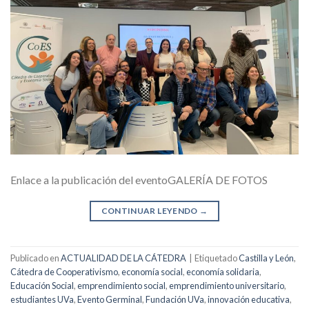
Enlace a la publicación del eventoGALERÍA DE FOTOS
CONTINUAR LEYENDO
→
Publicado en
ACTUALIDAD DE LA CÁTEDRA
|
Etiquetado
Castilla y León
,
Cátedra de Cooperativismo
,
economía social
,
economía solidaria
,
Educación Social
,
emprendimiento social
,
emprendimiento universitario
,
estudiantes UVa
,
Evento Germinal
,
Fundación UVa
,
innovación educativa
,