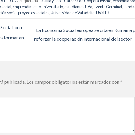
CÁTEDRA
y etiquetada
Castilla y León
,
Cátedra de Cooperativismo
,
economía soc
 social
,
emprendimiento universitario
,
estudiantes UVa
,
Evento Germinal
,
Funda
ión social
,
proyectos sociales
,
Universidad de Valladolid
,
UVaLES
.
Social: una
La Economía Social europea se cita en Rumanía 
ansformar en
reforzar la cooperación internacional del sector
rá publicada.
Los campos obligatorios están marcados con
*