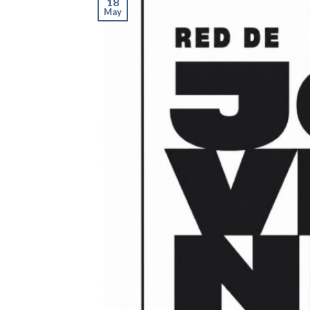
18
May