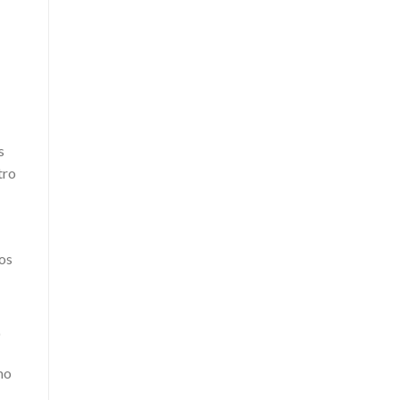
s
tro
os
r
mo