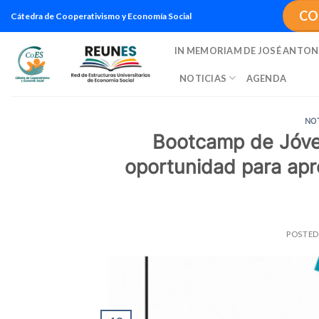
Saltar
CO
Cátedra de Cooperativismo y Economía Social
al
contenido
IN MEMORIAM DE JOSÉ ANTON
NOTICIAS
AGENDA
NO
Bootcamp de Jóven
oportunidad para apr
POSTE