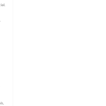
ial.
r
o
ís,