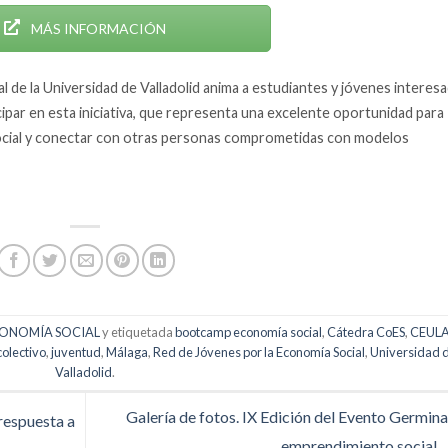
MÁS INFORMACIÓN
 de la Universidad de Valladolid anima a estudiantes y jóvenes interes
cipar en esta iniciativa, que representa una excelente oportunidad para
social y conectar con otras personas comprometidas con modelos
CONOMÍA SOCIAL
y etiquetada
bootcamp economía social
,
Cátedra CoES
,
CEULA
olectivo
,
juventud
,
Málaga
,
Red de Jóvenes por la Economía Social
,
Universidad 
Valladolid
.
Galería de fotos. IX Edición del Evento Germina
respuesta a
emprendimiento social