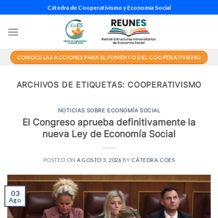
Saltar
Cátedra de Cooperativismo y Economía Social
al
contenido
CONOCE LAS ACCIONES PARA EL FOMENTO DEL COOPERATIVISMO
ARCHIVOS DE ETIQUETAS:
COOPERATIVISMO
NOTICIAS SOBRE ECONOMÍA SOCIAL
El Congreso aprueba definitivamente la
nueva Ley de Economía Social
POSTED ON
AGOSTO 3, 2026
BY
CÁTEDRA COES
03
Ago