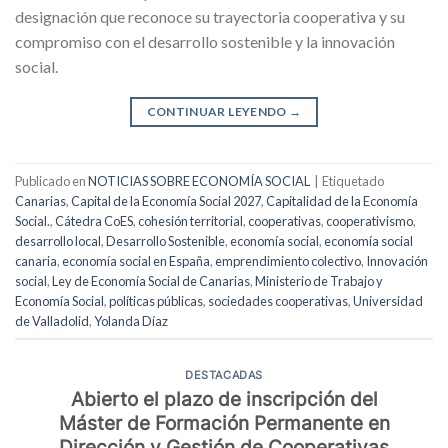
designación que reconoce su trayectoria cooperativa y su
compromiso con el desarrollo sostenible y la innovación
social.
CONTINUAR LEYENDO
→
Publicado en
NOTICIAS SOBRE ECONOMÍA SOCIAL
|
Etiquetado
Canarias
,
Capital de la Economía Social 2027
,
Capitalidad de la Economía
Social.
,
Cátedra CoES
,
cohesión territorial
,
cooperativas
,
cooperativismo
,
desarrollo local
,
Desarrollo Sostenible
,
economía social
,
economía social
canaria
,
economía social en España
,
emprendimiento colectivo
,
Innovación
social
,
Ley de Economía Social de Canarias
,
Ministerio de Trabajo y
Economía Social
,
políticas públicas
,
sociedades cooperativas
,
Universidad
de Valladolid
,
Yolanda Díaz
DESTACADAS
Abierto el plazo de inscripción del
Máster de Formación Permanente en
Dirección y Gestión de Cooperativas