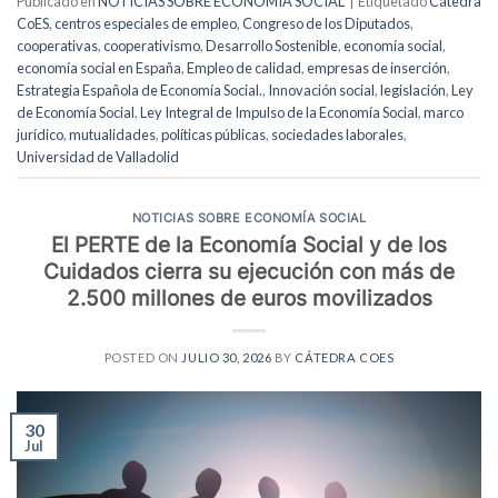
Publicado en
NOTICIAS SOBRE ECONOMÍA SOCIAL
|
Etiquetado
Cátedra
CoES
,
centros especiales de empleo
,
Congreso de los Diputados
,
cooperativas
,
cooperativismo
,
Desarrollo Sostenible
,
economía social
,
economía social en España
,
Empleo de calidad
,
empresas de inserción
,
Estrategia Española de Economía Social.
,
Innovación social
,
legislación
,
Ley
de Economía Social
,
Ley Integral de Impulso de la Economía Social
,
marco
jurídico
,
mutualidades
,
políticas públicas
,
sociedades laborales
,
Universidad de Valladolid
NOTICIAS SOBRE ECONOMÍA SOCIAL
El PERTE de la Economía Social y de los
Cuidados cierra su ejecución con más de
2.500 millones de euros movilizados
POSTED ON
JULIO 30, 2026
BY
CÁTEDRA COES
30
Jul