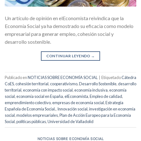
Un artículo de opinión en elEconomista reivindica que la
Economía Social ya ha demostrado su eficacia como modelo
empresarial para generar empleo, cohesión social y
desarrollo sostenible.
CONTINUAR LEYENDO
→
Publicado en
NOTICIAS SOBRE ECONOMÍA SOCIAL
|
Etiquetado
Cátedra
CoES
,
cohesión territorial
,
cooperativismo
,
Desarrollo Sostenible
,
desarrollo
territorial
,
economía con impacto social
,
economía inclusiva
,
economía
social
,
economía social en España
,
elEconomista
,
Empleo de calidad
,
emprendimiento colectivo
,
empresas de economía social
,
Estrategia
Española de Economía Social.
,
Innovación social
,
investigación en economía
social
,
modelos empresariales
,
Plan de Acción Europeo para la Economía
Social
,
políticas públicas
,
Universidad de Valladolid
NOTICIAS SOBRE ECONOMÍA SOCIAL