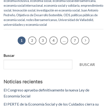
economía inclusiva
,
economía social
,
economía social iberoamericana
,
economía social internacional
,
economía social y solidaria
,
emprendimiento
social
,
Innovación social
,
investigación en economía social
,
Juan Antonio
Pedreño
,
Objetivos de Desarrollo Sostenible
,
ODS
,
políticas públicas de
economía social
,
redes iberoamericanas
,
Universidad de Valladolid
,
universidades y economía social
1
2
3
4
…
7
Buscar
BUSCAR
Noticias recientes
El Congreso aprueba definitivamente la nueva Ley de
Economía Social
El PERTE de la Economía Social y de los Cuidados cierra su