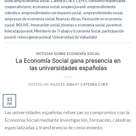
bootcamp economía social
,
Cátedra CoES
,
CEPES
,
consumo responsable
,
cooperativismo
,
economía social
,
empleo juvenil
,
emprendimiento
colectivo
,
emprendimiento con impacto social.
,
emprendimiento social
,
empresas de economía social
,
finanzas éticas
,
formación en economía
social
,
INJUVE
,
Innovación social
,
jóvenes y economía social
,
juventud
,
liderazgo juvenil
,
Ministerio de Trabajo y Economía Social
,
participación
juvenil
,
relevo generacional
,
Universidad de Valladolid
NOTICIAS SOBRE ECONOMÍA SOCIAL
La Economía Social gana presencia en
las universidades españolas
POSTED ON
JULIO 15, 2026
BY
CÁTEDRA COES
15
Jul
Las universidades españolas refuerzan su compromiso con la
Economía Social mediante investigación, formación, cátedras
especializadas y transferencia de conocimiento.