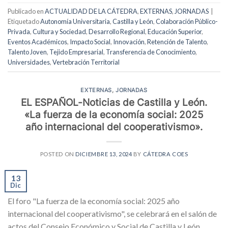
Publicado en
ACTUALIDAD DE LA CÁTEDRA
,
EXTERNAS
,
JORNADAS
|
Etiquetado
Autonomía Universitaria
,
Castilla y León
,
Colaboración Público-
Privada
,
Cultura y Sociedad
,
Desarrollo Regional
,
Educación Superior
,
Eventos Académicos
,
Impacto Social
,
Innovación
,
Retención de Talento
,
Talento Joven
,
Tejido Empresarial
,
Transferencia de Conocimiento
,
Universidades
,
Vertebración Territorial
EXTERNAS
,
JORNADAS
EL ESPAÑOL-Noticias de Castilla y León.
«La fuerza de la economía social: 2025
año internacional del cooperativismo».
POSTED ON
DICIEMBRE 13, 2024
BY
CÁTEDRA COES
13
Dic
El foro "La fuerza de la economía social: 2025 año
internacional del cooperativismo", se celebrará en el salón de
actos del Consejo Económico y Social de Castilla y León