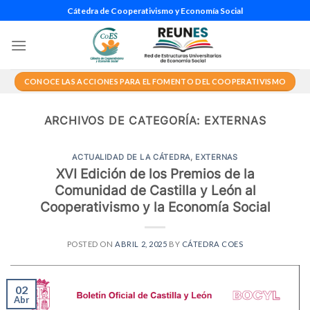
Saltar
Cátedra de Cooperativismo y Economía Social
al
contenido
CONOCE LAS ACCIONES PARA EL FOMENTO DEL COOPERATIVISMO
ARCHIVOS DE CATEGORÍA:
EXTERNAS
ACTUALIDAD DE LA CÁTEDRA
,
EXTERNAS
XVI Edición de los Premios de la
Comunidad de Castilla y León al
Cooperativismo y la Economía Social
POSTED ON
ABRIL 2, 2025
BY
CÁTEDRA COES
02
Abr