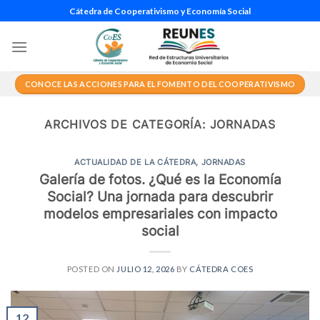
Saltar
Cátedra de Cooperativismo y Economía Social
al
contenido
CONOCE LAS ACCIONES PARA EL FOMENTO DEL COOPERATIVISMO
ARCHIVOS DE CATEGORÍA:
JORNADAS
ACTUALIDAD DE LA CÁTEDRA
,
JORNADAS
Galería de fotos. ¿Qué es la Economía
Social? Una jornada para descubrir
modelos empresariales con impacto
social
POSTED ON
JULIO 12, 2026
BY
CÁTEDRA COES
12