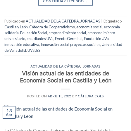
CONTINUAR LEYENDO
→
Publicado en
ACTUALIDAD DE LA CÁTEDRA
,
JORNADAS
|
Etiquetado
Castilla y León
,
Cátedra de Cooperativismo
,
economía social
,
economía
solidaria
,
Educación Social
,
emprendimiento social
,
emprendimiento
universitario
,
estudiantes UVa
,
Evento Germinal
,
Fundación UVa
,
innovación educativa
,
Innovación social
,
proyectos sociales
,
Universidad
de Valladolid
,
UVaLES
ACTUALIDAD DE LA CÁTEDRA
,
JORNADAS
Visión actual de las entidades de
Economía Social en Castilla y León
POSTED ON
ABRIL 13, 2026
BY
CÁTEDRA COES
13
Abr
La Cátedra de Cooperativismo y Economía Social de la