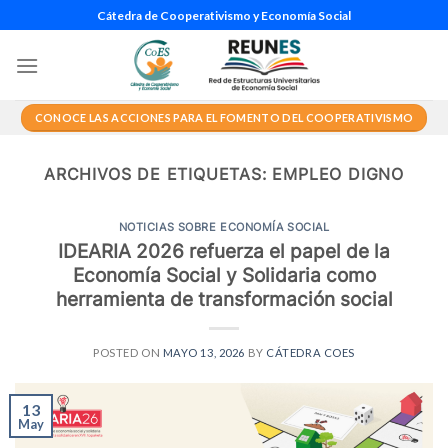
Saltar
Cátedra de Cooperativismo y Economía Social
al
contenido
CONOCE LAS ACCIONES PARA EL FOMENTO DEL COOPERATIVISMO
ARCHIVOS DE ETIQUETAS:
EMPLEO DIGNO
NOTICIAS SOBRE ECONOMÍA SOCIAL
IDEARIA 2026 refuerza el papel de la
Economía Social y Solidaria como
herramienta de transformación social
POSTED ON
MAYO 13, 2026
BY
CÁTEDRA COES
13
May