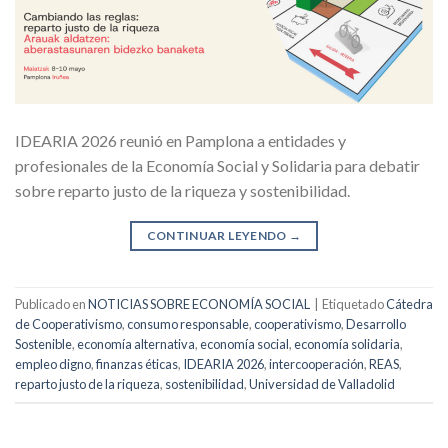
IDEARIA 2026 reunió en Pamplona a entidades y
profesionales de la Economía Social y Solidaria para debatir
sobre reparto justo de la riqueza y sostenibilidad.
CONTINUAR LEYENDO
→
Publicado en
NOTICIAS SOBRE ECONOMÍA SOCIAL
|
Etiquetado
Cátedra
de Cooperativismo
,
consumo responsable
,
cooperativismo
,
Desarrollo
Sostenible
,
economía alternativa
,
economía social
,
economía solidaria
,
empleo digno
,
finanzas éticas
,
IDEARIA 2026
,
intercooperación
,
REAS
,
reparto justo de la riqueza
,
sostenibilidad
,
Universidad de Valladolid