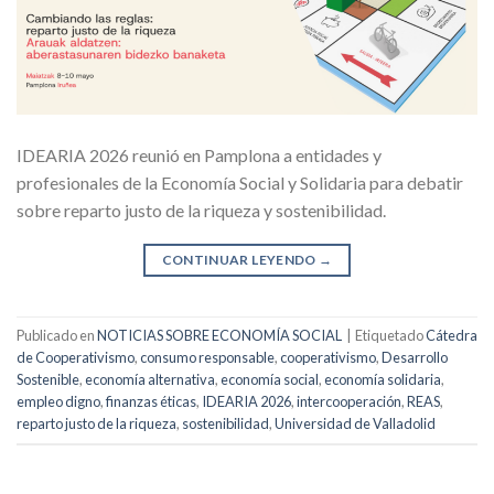
IDEARIA 2026 reunió en Pamplona a entidades y
profesionales de la Economía Social y Solidaria para debatir
sobre reparto justo de la riqueza y sostenibilidad.
CONTINUAR LEYENDO
→
Publicado en
NOTICIAS SOBRE ECONOMÍA SOCIAL
|
Etiquetado
Cátedra
de Cooperativismo
,
consumo responsable
,
cooperativismo
,
Desarrollo
Sostenible
,
economía alternativa
,
economía social
,
economía solidaria
,
empleo digno
,
finanzas éticas
,
IDEARIA 2026
,
intercooperación
,
REAS
,
reparto justo de la riqueza
,
sostenibilidad
,
Universidad de Valladolid