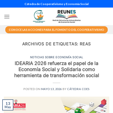
Saltar
Cátedra de Cooperativismo y Economía Social
al
contenido
CONOCE LAS ACCIONES PARA EL FOMENTO DEL COOPERATIVISMO
ARCHIVOS DE ETIQUETAS:
REAS
NOTICIAS SOBRE ECONOMÍA SOCIAL
IDEARIA 2026 refuerza el papel de la
Economía Social y Solidaria como
herramienta de transformación social
POSTED ON
MAYO 13, 2026
BY
CÁTEDRA COES
13
May