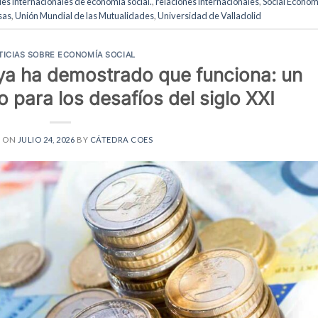
es internacionales de economía social.
,
relaciones internacionales
,
Social Econo
sas
,
Unión Mundial de las Mutualidades
,
Universidad de Valladolid
TICIAS SOBRE ECONOMÍA SOCIAL
ya ha demostrado que funciona: un
para los desafíos del siglo XXI
D ON
JULIO 24, 2026
BY
CÁTEDRA COES