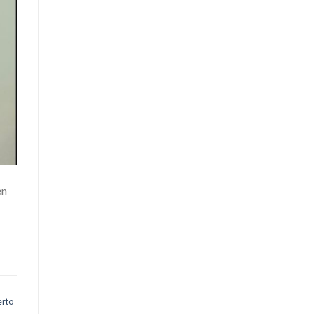
en
erto