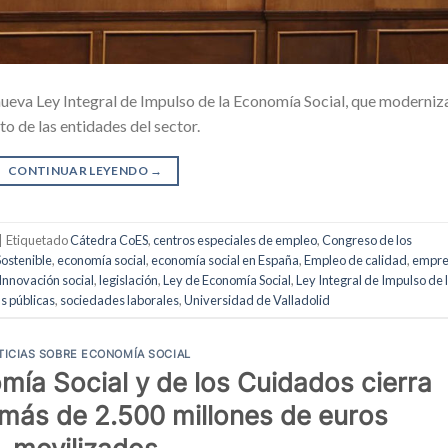
nueva Ley Integral de Impulso de la Economía Social, que moderniza
o de las entidades del sector.
CONTINUAR LEYENDO
→
|
Etiquetado
Cátedra CoES
,
centros especiales de empleo
,
Congreso de los
Sostenible
,
economía social
,
economía social en España
,
Empleo de calidad
,
empre
Innovación social
,
legislación
,
Ley de Economía Social
,
Ley Integral de Impulso de 
as públicas
,
sociedades laborales
,
Universidad de Valladolid
TICIAS SOBRE ECONOMÍA SOCIAL
mía Social y de los Cuidados cierra
 más de 2.500 millones de euros