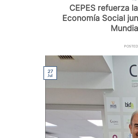
CEPES refuerza la
Economía Social junt
Mundia
POSTE
27
Jul