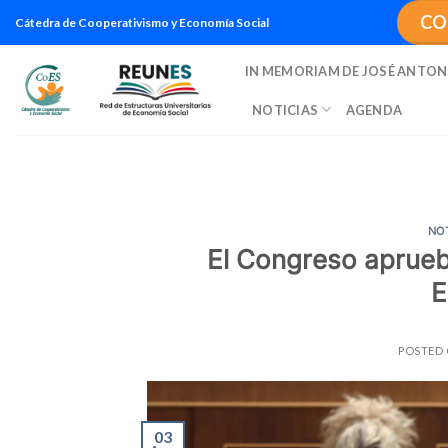
Saltar
CO
Cátedra de Cooperativismo y Economía Social
al
contenido
IN MEMORIAM DE JOSÉ ANTON
NOTICIAS
AGENDA
NO
El Congreso aprueb
E
POSTED
03