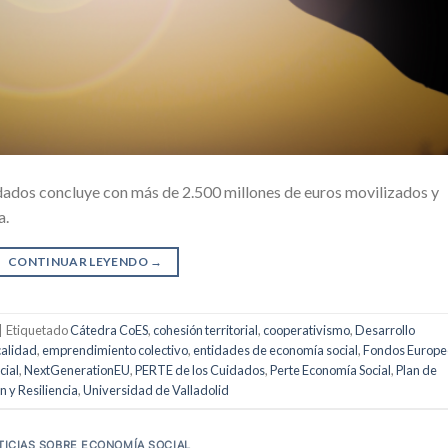
dados concluye con más de 2.500 millones de euros movilizados y
a.
CONTINUAR LEYENDO
→
|
Etiquetado
Cátedra CoES
,
cohesión territorial
,
cooperativismo
,
Desarrollo
calidad
,
emprendimiento colectivo
,
entidades de economía social
,
Fondos Europe
cial
,
NextGenerationEU
,
PERTE de los Cuidados
,
Perte Economía Social
,
Plan de
 y Resiliencia
,
Universidad de Valladolid
TICIAS SOBRE ECONOMÍA SOCIAL