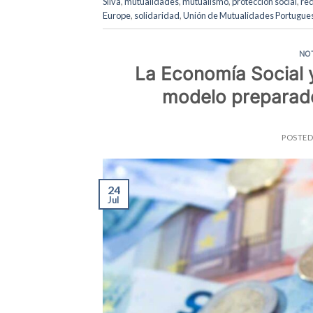
Silva
,
mutualidades
,
mutualismo
,
protección social
,
red
Europe
,
solidaridad
,
Unión de Mutualidades Portugue
NO
La Economía Social 
modelo preparado 
POSTE
24
Jul