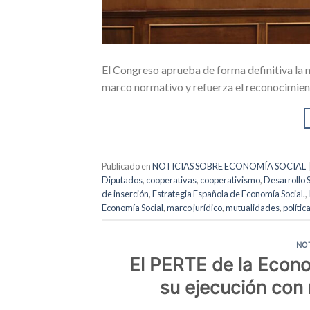
El Congreso aprueba de forma definitiva la 
marco normativo y refuerza el reconocimient
Publicado en
NOTICIAS SOBRE ECONOMÍA SOCIAL
Diputados
,
cooperativas
,
cooperativismo
,
Desarrollo 
de inserción
,
Estrategia Española de Economía Social.
,
Economía Social
,
marco jurídico
,
mutualidades
,
polític
NO
El PERTE de la Econo
su ejecución con