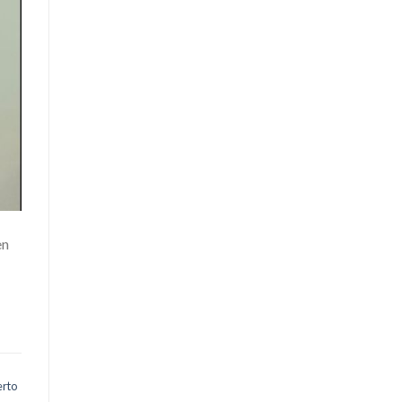
en
erto