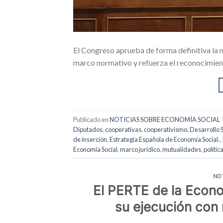
El Congreso aprueba de forma definitiva la 
marco normativo y refuerza el reconocimient
Publicado en
NOTICIAS SOBRE ECONOMÍA SOCIAL
Diputados
,
cooperativas
,
cooperativismo
,
Desarrollo 
de inserción
,
Estrategia Española de Economía Social.
,
Economía Social
,
marco jurídico
,
mutualidades
,
polític
NO
El PERTE de la Econo
su ejecución con