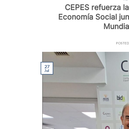
CEPES refuerza la
Economía Social junt
Mundia
POSTE
27
Jul