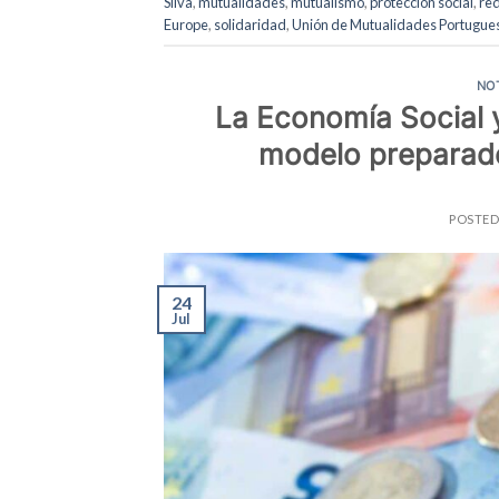
Silva
,
mutualidades
,
mutualismo
,
protección social
,
red
Europe
,
solidaridad
,
Unión de Mutualidades Portugue
NO
La Economía Social 
modelo preparado 
POSTE
24
Jul