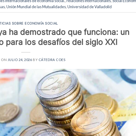
es internacionales de economía social.
,
relaciones internacionales
,
Social Econo
sas
,
Unión Mundial de las Mutualidades
,
Universidad de Valladolid
TICIAS SOBRE ECONOMÍA SOCIAL
ya ha demostrado que funciona: un
para los desafíos del siglo XXI
D ON
JULIO 24, 2026
BY
CÁTEDRA COES