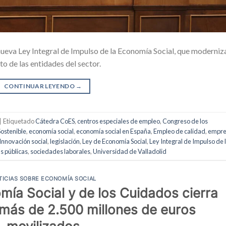
nueva Ley Integral de Impulso de la Economía Social, que moderniza
o de las entidades del sector.
CONTINUAR LEYENDO
→
|
Etiquetado
Cátedra CoES
,
centros especiales de empleo
,
Congreso de los
Sostenible
,
economía social
,
economía social en España
,
Empleo de calidad
,
empre
Innovación social
,
legislación
,
Ley de Economía Social
,
Ley Integral de Impulso de 
as públicas
,
sociedades laborales
,
Universidad de Valladolid
TICIAS SOBRE ECONOMÍA SOCIAL
mía Social y de los Cuidados cierra
 más de 2.500 millones de euros