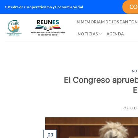
Saltar
CO
Cátedra de Cooperativismo y Economía Social
al
contenido
IN MEMORIAM DE JOSÉ ANTON
NOTICIAS
AGENDA
NO
El Congreso aprueb
E
POSTED
03