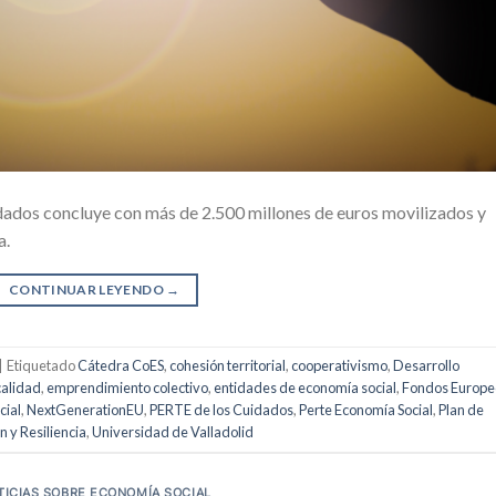
dados concluye con más de 2.500 millones de euros movilizados y
a.
CONTINUAR LEYENDO
→
|
Etiquetado
Cátedra CoES
,
cohesión territorial
,
cooperativismo
,
Desarrollo
calidad
,
emprendimiento colectivo
,
entidades de economía social
,
Fondos Europe
cial
,
NextGenerationEU
,
PERTE de los Cuidados
,
Perte Economía Social
,
Plan de
 y Resiliencia
,
Universidad de Valladolid
TICIAS SOBRE ECONOMÍA SOCIAL