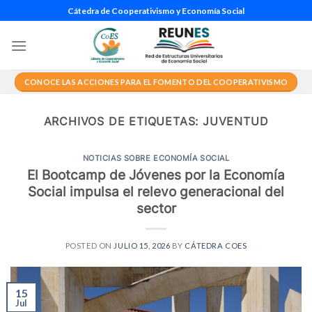
Saltar
Cátedra de Cooperativismo y Economía Social
al
contenido
CONOCE LAS ACCIONES PARA EL FOMENTO DEL COOPERATIVISMO
ARCHIVOS DE ETIQUETAS:
JUVENTUD
NOTICIAS SOBRE ECONOMÍA SOCIAL
El Bootcamp de Jóvenes por la Economía
Social impulsa el relevo generacional del
sector
POSTED ON
JULIO 15, 2026
BY
CÁTEDRA COES
15
Jul