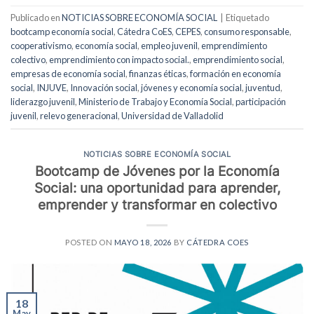
Publicado en
NOTICIAS SOBRE ECONOMÍA SOCIAL
|
Etiquetado
bootcamp economía social
,
Cátedra CoES
,
CEPES
,
consumo responsable
,
cooperativismo
,
economía social
,
empleo juvenil
,
emprendimiento
colectivo
,
emprendimiento con impacto social.
,
emprendimiento social
,
empresas de economía social
,
finanzas éticas
,
formación en economía
social
,
INJUVE
,
Innovación social
,
jóvenes y economía social
,
juventud
,
liderazgo juvenil
,
Ministerio de Trabajo y Economía Social
,
participación
juvenil
,
relevo generacional
,
Universidad de Valladolid
NOTICIAS SOBRE ECONOMÍA SOCIAL
Bootcamp de Jóvenes por la Economía
Social: una oportunidad para aprender,
emprender y transformar en colectivo
POSTED ON
MAYO 18, 2026
BY
CÁTEDRA COES
18
May