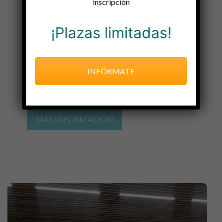
inscripción
¡Plazas limitadas!
23
INFÓRMATE
LA CÁTEDRA DE COOPERATIVISMO Y ECONOMÍA SOCIAL DE LA UVA, PRESENTE EN LA NUEVA ETAPA DE REUNES
JUN
in
ACTUALIDAD DE LA CÁTEDRA
,
by
Cátedra CoES
MÁS INFORMACIÓN