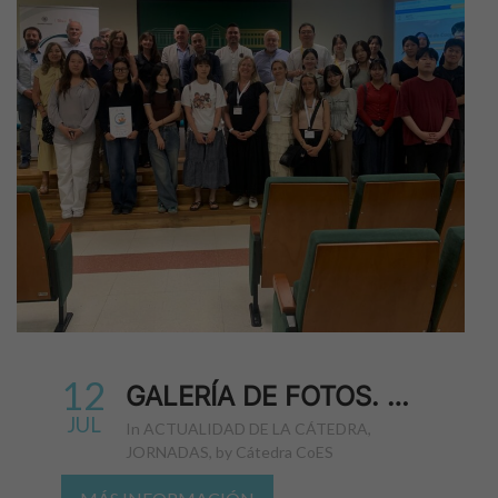
12
GALERÍA DE FOTOS. ¿QUÉ ES LA ECONOMÍA SOCIAL? UNA JORNADA PARA DESCUBRIR MODELOS EMPRESARIALES CON IMPACTO SOCIAL
JUL
in
ACTUALIDAD DE LA CÁTEDRA
,
JORNADAS
,
by
Cátedra CoES