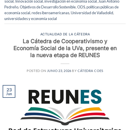
social
,
Innovación social
,
investigación en economía social
,
Juan Antonio
Pedreño
,
Objetivos de Desarrollo Sostenible
,
ODS
,
políticas públicas de
economía social
,
redes iberoamericanas
,
Universidad de Valladolid
,
universidades y economía social
ACTUALIDAD DE LA CÁTEDRA
La Cátedra de Cooperativismo y
Economía Social de la UVa, presente en
la nueva etapa de REUNES
POSTED ON
JUNIO 23, 2026
BY
CÁTEDRA COES
23
Jun