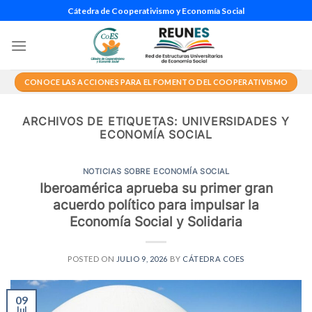
Saltar
Cátedra de Cooperativismo y Economía Social
al
contenido
CONOCE LAS ACCIONES PARA EL FOMENTO DEL COOPERATIVISMO
ARCHIVOS DE ETIQUETAS:
UNIVERSIDADES Y
ECONOMÍA SOCIAL
NOTICIAS SOBRE ECONOMÍA SOCIAL
Iberoamérica aprueba su primer gran
acuerdo político para impulsar la
Economía Social y Solidaria
POSTED ON
JULIO 9, 2026
BY
CÁTEDRA COES
09
Jul