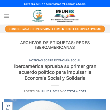
Saltar
Cátedra de Cooperativismo y Economía Social
al
contenido
CONOCE LAS ACCIONES PARA EL FOMENTO DEL COOPERATIVISMO
ARCHIVOS DE ETIQUETAS:
REDES
IBEROAMERICANAS
NOTICIAS SOBRE ECONOMÍA SOCIAL
Iberoamérica aprueba su primer gran
acuerdo político para impulsar la
Economía Social y Solidaria
POSTED ON
JULIO 9, 2026
BY
CÁTEDRA COES
09
Jul