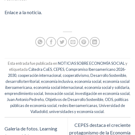
Enlace a la noticia.
Esta entrada fue publicada en
NOTICIAS SOBRE ECONOMÍA SOCIAL
y
etiquetada
Cátedra CoES
,
CEPES
,
Compromiso Iberoamericano 2026-
2030
,
cooperación internacional
,
cooperativismo
,
Desarrollo Sostenible
,
desarrollo territorial
,
economía inclusiva
,
economía social
,
economía social
iberoamericana
,
economía social internacional
,
economía social y solidaria
,
emprendimiento social
,
Innovación social
,
investigación en economía social
,
Juan Antonio Pedreño
,
Objetivos de Desarrollo Sostenible
,
ODS
,
políticas
públicas de economía social
,
redes iberoamericanas
,
Universidad de
Valladolid
,
universidades y economía social
.
CEPES destaca el creciente
Galeria de fotos. Learning
protagonismo de la Economía