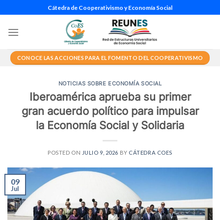
Saltar
Cátedra de Cooperativismo y Economía Social
al
contenido
CONOCE LAS ACCIONES PARA EL FOMENTO DEL COOPERATIVISMO
NOTICIAS SOBRE ECONOMÍA SOCIAL
Iberoamérica aprueba su primer
gran acuerdo político para impulsar
la Economía Social y Solidaria
POSTED ON
JULIO 9, 2026
BY
CÁTEDRA COES
09
Jul