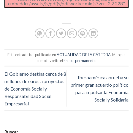
embedder/assets/js/pdfjs/pdf.worker.min.js?ver=2.2.228".
Esta entrada fue publicada en
ACTUALIDAD DE LA CÁTEDRA
. Marque
como favorito el
Enlace permanente
.
El Gobierno destina cerca de 8
Iberoamérica aprueba su
millones de euros a proyectos
primer gran acuerdo político
de Economía Social y
para impulsar la Economía
Responsabilidad Social
Social y Solidaria
Empresarial
Buscar