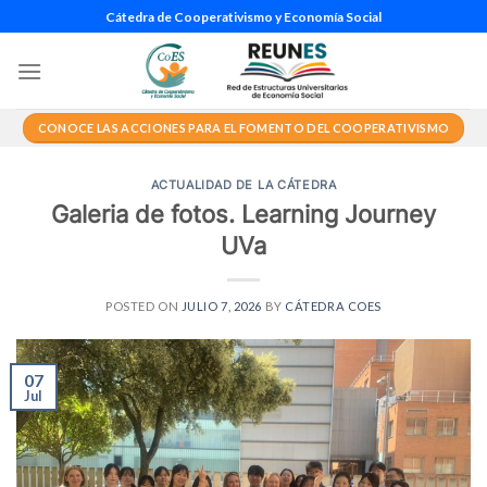
Saltar
Cátedra de Cooperativismo y Economía Social
al
contenido
CONOCE LAS ACCIONES PARA EL FOMENTO DEL COOPERATIVISMO
ACTUALIDAD DE LA CÁTEDRA
Galeria de fotos. Learning Journey
UVa
POSTED ON
JULIO 7, 2026
BY
CÁTEDRA COES
07
Jul