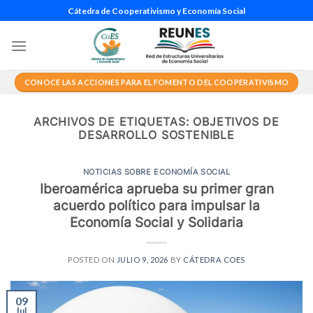
Saltar
Cátedra de Cooperativismo y Economía Social
al
contenido
CONOCE LAS ACCIONES PARA EL FOMENTO DEL COOPERATIVISMO
ARCHIVOS DE ETIQUETAS:
OBJETIVOS DE
DESARROLLO SOSTENIBLE
NOTICIAS SOBRE ECONOMÍA SOCIAL
Iberoamérica aprueba su primer gran
acuerdo político para impulsar la
Economía Social y Solidaria
POSTED ON
JULIO 9, 2026
BY
CÁTEDRA COES
09
Jul