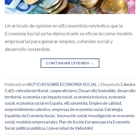
Un artículo de opinión en elEconomista reivindica que la
Economía Social ya ha demostrado su eficacia como modelo
empresarial para generar empleo, cohesión social y
desarrollo sostenible.
CONTINUAR LEYENDO
→
Publicado en
NOTICIAS SOBRE ECONOMÍA SOCIAL
|
Etiquetado
Cátedra
CoES
,
cohesión territorial
,
cooperativismo
,
Desarrollo Sostenible
,
desarrollo
territorial
,
economía con impacto social
,
economía inclusiva
,
economía
social
,
economía social en España
,
elEconomista
,
Empleo de calidad
,
emprendimiento colectivo
,
empresas de economía social
,
Estrategia
Española de Economía Social.
,
Innovación social
,
investigación en economía
social
,
modelos empresariales
,
Plan de Acción Europeo para la Economía
Social
,
políticas públicas
,
Universidad de Valladolid