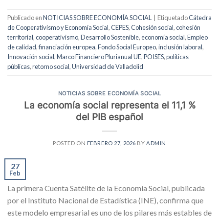
Publicado en
NOTICIAS SOBRE ECONOMÍA SOCIAL
|
Etiquetado
Cátedra
de Cooperativismo y Economía Social
,
CEPES
,
Cohesión social
,
cohesión
territorial
,
cooperativismo
,
Desarrollo Sostenible
,
economía social
,
Empleo
de calidad
,
financiación europea
,
Fondo Social Europeo
,
inclusión laboral
,
Innovación social
,
Marco Financiero Plurianual UE
,
POISES
,
políticas
públicas
,
retorno social
,
Universidad de Valladolid
NOTICIAS SOBRE ECONOMÍA SOCIAL
La economía social representa el 11,1 %
del PIB español
POSTED ON
FEBRERO 27, 2026
BY
ADMIN
27
Feb
La primera Cuenta Satélite de la Economía Social, publicada
por el Instituto Nacional de Estadística (INE), confirma que
este modelo empresarial es uno de los pilares más estables de