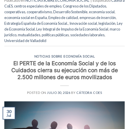
Publicado en
NOTICIAS SOBRE ECONOMÍA SOCIAL
|
Etiquetado
Cátedra
CoES
,
centros especiales de empleo
,
Congreso de los Diputados
,
cooperativas
,
cooperativismo
,
Desarrollo Sostenible
,
economía social
,
economía social en España
,
Empleo de calidad
,
empresas de inserción
,
Estrategia Española de Economía Social.
,
Innovación social
,
legislación
,
Ley
de Economía Social
,
Ley Integral de Impulso de la Economía Social
,
marco
jurídico
,
mutualidades
,
políticas públicas
,
sociedades laborales
,
Universidad de Valladolid
NOTICIAS SOBRE ECONOMÍA SOCIAL
El PERTE de la Economía Social y de los
Cuidados cierra su ejecución con más de
2.500 millones de euros movilizados
POSTED ON
JULIO 30, 2026
BY
CÁTEDRA COES
30
Jul