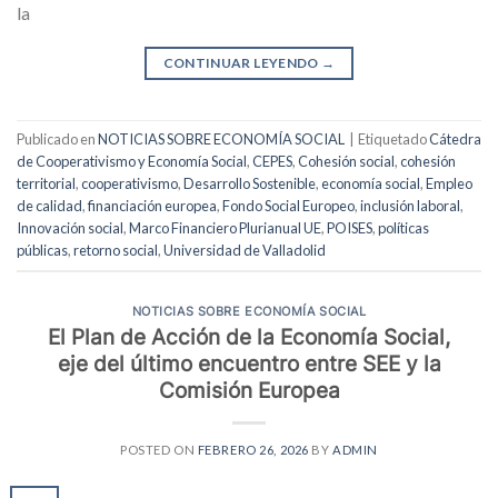
la
CONTINUAR LEYENDO
→
Publicado en
NOTICIAS SOBRE ECONOMÍA SOCIAL
|
Etiquetado
Cátedra
de Cooperativismo y Economía Social
,
CEPES
,
Cohesión social
,
cohesión
territorial
,
cooperativismo
,
Desarrollo Sostenible
,
economía social
,
Empleo
de calidad
,
financiación europea
,
Fondo Social Europeo
,
inclusión laboral
,
Innovación social
,
Marco Financiero Plurianual UE
,
POISES
,
políticas
públicas
,
retorno social
,
Universidad de Valladolid
NOTICIAS SOBRE ECONOMÍA SOCIAL
El Plan de Acción de la Economía Social,
eje del último encuentro entre SEE y la
Comisión Europea
POSTED ON
FEBRERO 26, 2026
BY
ADMIN