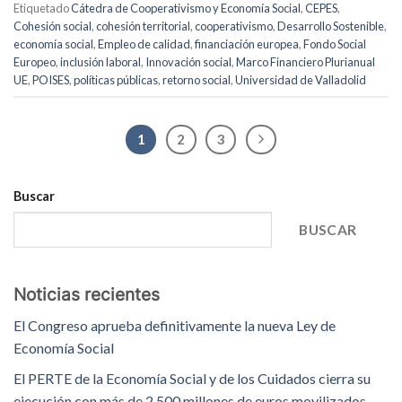
Etiquetado
Cátedra de Cooperativismo y Economía Social
,
CEPES
,
Cohesión social
,
cohesión territorial
,
cooperativismo
,
Desarrollo Sostenible
,
economía social
,
Empleo de calidad
,
financiación europea
,
Fondo Social
Europeo
,
inclusión laboral
,
Innovación social
,
Marco Financiero Plurianual
UE
,
POISES
,
políticas públicas
,
retorno social
,
Universidad de Valladolid
1
2
3
Buscar
BUSCAR
Noticias recientes
El Congreso aprueba definitivamente la nueva Ley de
Economía Social
El PERTE de la Economía Social y de los Cuidados cierra su
ejecución con más de 2.500 millones de euros movilizados