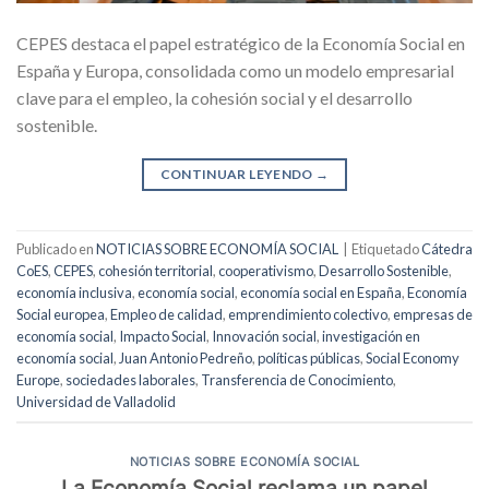
CEPES destaca el papel estratégico de la Economía Social en
España y Europa, consolidada como un modelo empresarial
clave para el empleo, la cohesión social y el desarrollo
sostenible.
CONTINUAR LEYENDO
→
Publicado en
NOTICIAS SOBRE ECONOMÍA SOCIAL
|
Etiquetado
Cátedra
CoES
,
CEPES
,
cohesión territorial
,
cooperativismo
,
Desarrollo Sostenible
,
economía inclusiva
,
economía social
,
economía social en España
,
Economía
Social europea
,
Empleo de calidad
,
emprendimiento colectivo
,
empresas de
economía social
,
Impacto Social
,
Innovación social
,
investigación en
economía social
,
Juan Antonio Pedreño
,
políticas públicas
,
Social Economy
Europe
,
sociedades laborales
,
Transferencia de Conocimiento
,
Universidad de Valladolid
NOTICIAS SOBRE ECONOMÍA SOCIAL
La Economía Social reclama un papel