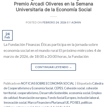
Premio Arcadi Oliveres en la Semana
Universitaria de la Economía Social
POSTED ON
FEBRERO 24, 2026
BY
ADMIN
24
Feb
La Fundación Finanzas Éticas participa en la jornada sobre
economía social en el mundo rural El próximo miércoles 4 de
marzo de 2026, de 18:00 a 20:00 horas, la Fundación
CONTINUAR LEYENDO
→
Publicado en
NOTICIAS SOBRE ECONOMÍA SOCIAL
|
Etiquetado
Cátedra
de Cooperativismo y Economía Social
,
CEPES
,
Cohesión social
,
cohesión
territorial
,
cooperativismo
,
Desarrollo Sostenible
,
economía social
,
Empleo
de calidad
,
financiación europea
,
Fondo Social Europeo
,
inclusión laboral
,
Innovación social
,
Marco Financiero Plurianual UE
,
POISES
,
políticas