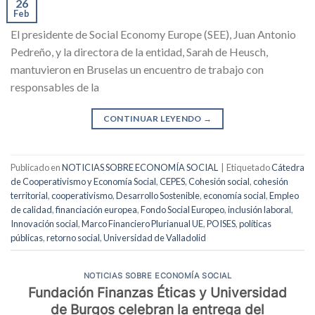
26
Feb
El presidente de Social Economy Europe (SEE), Juan Antonio
Pedreño, y la directora de la entidad, Sarah de Heusch,
mantuvieron en Bruselas un encuentro de trabajo con
responsables de la
CONTINUAR LEYENDO
→
Publicado en
NOTICIAS SOBRE ECONOMÍA SOCIAL
|
Etiquetado
Cátedra
de Cooperativismo y Economía Social
,
CEPES
,
Cohesión social
,
cohesión
territorial
,
cooperativismo
,
Desarrollo Sostenible
,
economía social
,
Empleo
de calidad
,
financiación europea
,
Fondo Social Europeo
,
inclusión laboral
,
Innovación social
,
Marco Financiero Plurianual UE
,
POISES
,
políticas
públicas
,
retorno social
,
Universidad de Valladolid
NOTICIAS SOBRE ECONOMÍA SOCIAL
Fundación Finanzas Éticas y Universidad
de Burgos celebran la entrega del