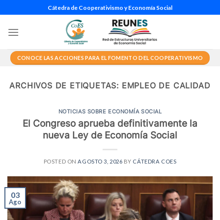
Saltar
Cátedra de Cooperativismo y Economía Social
al
contenido
CONOCE LAS ACCIONES PARA EL FOMENTO DEL COOPERATIVISMO
ARCHIVOS DE ETIQUETAS:
EMPLEO DE CALIDAD
NOTICIAS SOBRE ECONOMÍA SOCIAL
El Congreso aprueba definitivamente la
nueva Ley de Economía Social
POSTED ON
AGOSTO 3, 2026
BY
CÁTEDRA COES
03
Ago