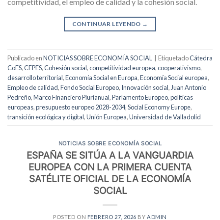
competitividad, el empleo de calidad y la cohesión social.
CONTINUAR LEYENDO
→
Publicado en
NOTICIAS SOBRE ECONOMÍA SOCIAL
|
Etiquetado
Cátedra
CoES
,
CEPES
,
Cohesión social
,
competitividad europea
,
cooperativismo
,
desarrollo territorial
,
Economía Social en Europa
,
Economía Social europea
,
Empleo de calidad
,
Fondo Social Europeo
,
Innovación social
,
Juan Antonio
Pedreño
,
Marco Financiero Plurianual
,
Parlamento Europeo
,
políticas
europeas
,
presupuesto europeo 2028-2034
,
Social Economy Europe
,
transición ecológica y digital
,
Unión Europea
,
Universidad de Valladolid
NOTICIAS SOBRE ECONOMÍA SOCIAL
ESPAÑA SE SITÚA A LA VANGUARDIA
EUROPEA CON LA PRIMERA CUENTA
SATÉLITE OFICIAL DE LA ECONOMÍA
SOCIAL
POSTED ON
FEBRERO 27, 2026
BY
ADMIN