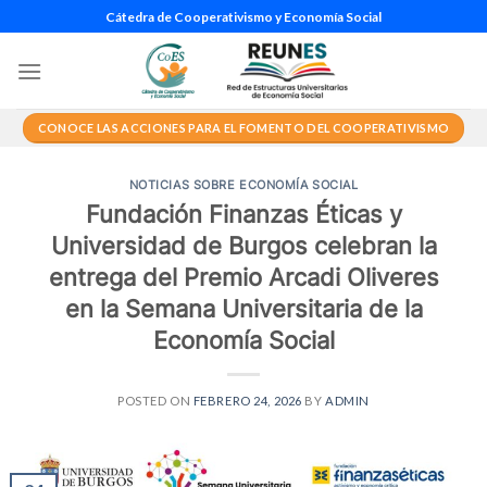
Saltar
Cátedra de Cooperativismo y Economía Social
al
contenido
CONOCE LAS ACCIONES PARA EL FOMENTO DEL COOPERATIVISMO
NOTICIAS SOBRE ECONOMÍA SOCIAL
Fundación Finanzas Éticas y
Universidad de Burgos celebran la
entrega del Premio Arcadi Oliveres
en la Semana Universitaria de la
Economía Social
POSTED ON
FEBRERO 24, 2026
BY
ADMIN