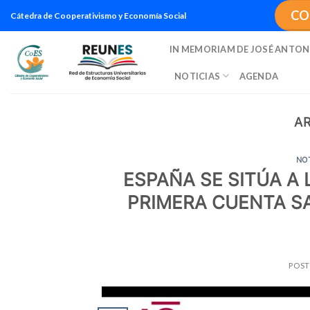
Saltar
CO
Cátedra de Cooperativismo y Economía Social
al
contenido
IN MEMORIAM DE JOSÉ ANTON
NOTICIAS
AGENDA
A
NO
ESPAÑA SE SITÚA A
PRIMERA CUENTA SA
POS