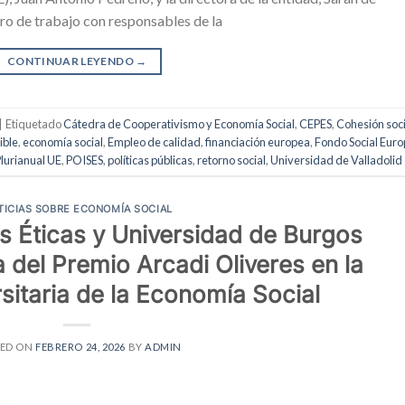
ro de trabajo con responsables de la
CONTINUAR LEYENDO
→
|
Etiquetado
Cátedra de Cooperativismo y Economía Social
,
CEPES
,
Cohesión soci
ible
,
economía social
,
Empleo de calidad
,
financiación europea
,
Fondo Social Eur
lurianual UE
,
POISES
,
políticas públicas
,
retorno social
,
Universidad de Valladolid
TICIAS SOBRE ECONOMÍA SOCIAL
s Éticas y Universidad de Burgos
a del Premio Arcadi Oliveres en la
itaria de la Economía Social
TED ON
FEBRERO 24, 2026
BY
ADMIN