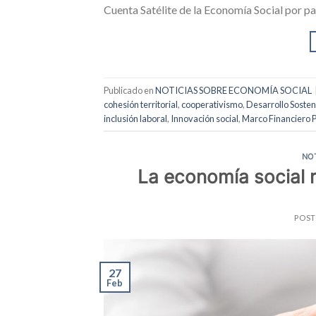
Cuenta Satélite de la Economía Social por pa
Publicado en
NOTICIAS SOBRE ECONOMÍA SOCIAL
cohesión territorial
,
cooperativismo
,
Desarrollo Sosten
inclusión laboral
,
Innovación social
,
Marco Financiero P
NO
La economía social r
POS
27
Feb