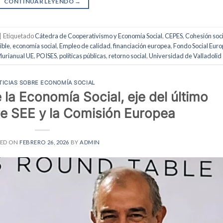
CONTINUAR LEYENDO
→
|
Etiquetado
Cátedra de Cooperativismo y Economía Social
,
CEPES
,
Cohesión soci
ible
,
economía social
,
Empleo de calidad
,
financiación europea
,
Fondo Social Eur
lurianual UE
,
POISES
,
políticas públicas
,
retorno social
,
Universidad de Valladolid
TICIAS SOBRE ECONOMÍA SOCIAL
 la Economía Social, eje del último
re SEE y la Comisión Europea
TED ON
FEBRERO 26, 2026
BY
ADMIN