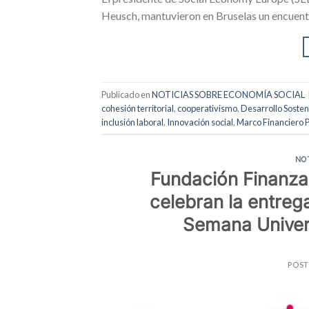
Heusch, mantuvieron en Bruselas un encuent
Publicado en
NOTICIAS SOBRE ECONOMÍA SOCIAL
cohesión territorial
,
cooperativismo
,
Desarrollo Sosten
inclusión laboral
,
Innovación social
,
Marco Financiero P
NO
Fundación Finanza
celebran la entreg
Semana Univers
POS