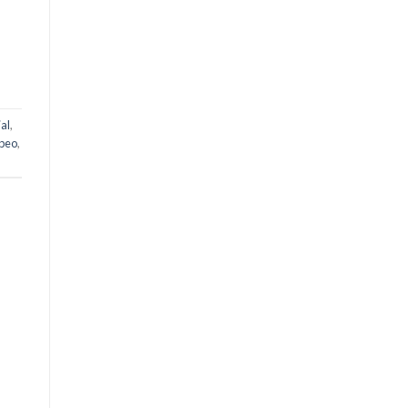
al
,
opeo
,