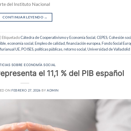
rte del Instituto Nacional
CONTINUAR LEYENDO
→
|
Etiquetado
Cátedra de Cooperativismo y Economía Social
,
CEPES
,
Cohesión soci
ible
,
economía social
,
Empleo de calidad
,
financiación europea
,
Fondo Social Eur
lurianual UE
,
POISES
,
políticas públicas
,
retorno social
,
Universidad de Valladolid
TICIAS SOBRE ECONOMÍA SOCIAL
epresenta el 11,1 % del PIB español
TED ON
FEBRERO 27, 2026
BY
ADMIN