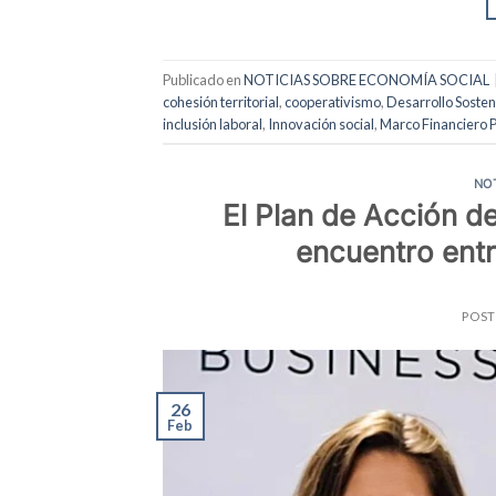
Publicado en
NOTICIAS SOBRE ECONOMÍA SOCIAL
cohesión territorial
,
cooperativismo
,
Desarrollo Sosten
inclusión laboral
,
Innovación social
,
Marco Financiero P
NO
El Plan de Acción de
encuentro ent
POS
26
Feb