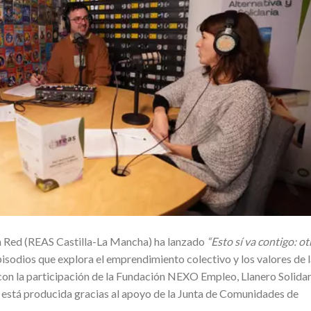
en Red (REAS Castilla-La Mancha) ha lanzado
“Esto sí va contigo: ot
pisodios que explora el emprendimiento colectivo y los valores de 
 con la participación de la Fundación NEXO Empleo, Llanero Solidar
y está producida gracias al apoyo de la Junta de Comunidades de