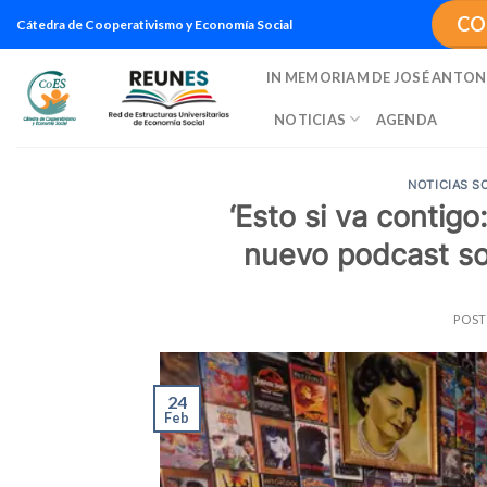
Saltar
CO
Cátedra de Cooperativismo y Economía Social
al
contenido
IN MEMORIAM DE JOSÉ ANTON
NOTICIAS
AGENDA
NOTICIAS S
‘Esto si va contig
nuevo podcast s
POS
24
Feb