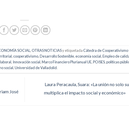
ECONOMÍA SOCIAL
,
OTRAS NOTICIAS
y etiquetada
Cátedra de Cooperativismo 
ritorial
,
cooperativismo
,
Desarrollo Sostenible
,
economía social
,
Empleo de calid
 laboral
,
Innovación social
,
Marco Financiero Plurianual UE
,
POISES
,
políticas públi
no social
,
Universidad de Valladolid
.
Laura Peracaula, Suara: «La unión no solo s
riam José
multiplica el impacto social y económico»