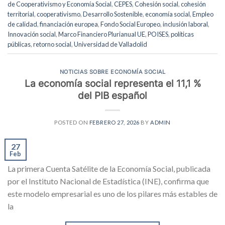
de Cooperativismo y Economía Social
,
CEPES
,
Cohesión social
,
cohesión
territorial
,
cooperativismo
,
Desarrollo Sostenible
,
economía social
,
Empleo
de calidad
,
financiación europea
,
Fondo Social Europeo
,
inclusión laboral
,
Innovación social
,
Marco Financiero Plurianual UE
,
POISES
,
políticas
públicas
,
retorno social
,
Universidad de Valladolid
NOTICIAS SOBRE ECONOMÍA SOCIAL
La economía social representa el 11,1 %
del PIB español
POSTED ON
FEBRERO 27, 2026
BY
ADMIN
27
Feb
La primera Cuenta Satélite de la Economía Social, publicada
por el Instituto Nacional de Estadística (INE), confirma que
este modelo empresarial es uno de los pilares más estables de
la