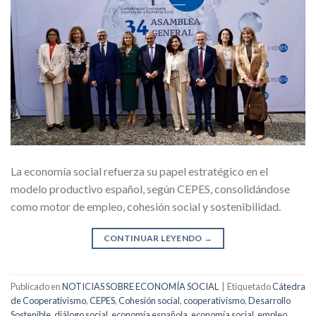
La economía social refuerza su papel estratégico en el
modelo productivo español, según CEPES, consolidándose
como motor de empleo, cohesión social y sostenibilidad.
CONTINUAR LEYENDO
→
Publicado en
NOTICIAS SOBRE ECONOMÍA SOCIAL
|
Etiquetado
Cátedra
de Cooperativismo
,
CEPES
,
Cohesión social
,
cooperativismo
,
Desarrollo
Sostenible
,
diálogo social
,
economía española
,
economía social
,
empleo