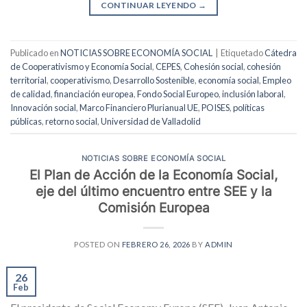
CONTINUAR LEYENDO
→
Publicado en
NOTICIAS SOBRE ECONOMÍA SOCIAL
|
Etiquetado
Cátedra
de Cooperativismo y Economía Social
,
CEPES
,
Cohesión social
,
cohesión
territorial
,
cooperativismo
,
Desarrollo Sostenible
,
economía social
,
Empleo
de calidad
,
financiación europea
,
Fondo Social Europeo
,
inclusión laboral
,
Innovación social
,
Marco Financiero Plurianual UE
,
POISES
,
políticas
públicas
,
retorno social
,
Universidad de Valladolid
NOTICIAS SOBRE ECONOMÍA SOCIAL
El Plan de Acción de la Economía Social,
eje del último encuentro entre SEE y la
Comisión Europea
POSTED ON
FEBRERO 26, 2026
BY
ADMIN
26
Feb