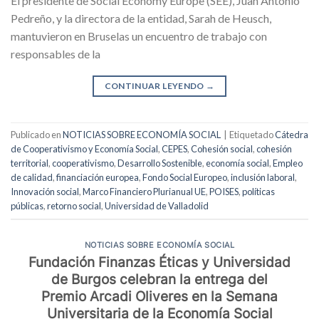
El presidente de Social Economy Europe (SEE), Juan Antonio
Pedreño, y la directora de la entidad, Sarah de Heusch,
mantuvieron en Bruselas un encuentro de trabajo con
responsables de la
CONTINUAR LEYENDO
→
Publicado en
NOTICIAS SOBRE ECONOMÍA SOCIAL
|
Etiquetado
Cátedra
de Cooperativismo y Economía Social
,
CEPES
,
Cohesión social
,
cohesión
territorial
,
cooperativismo
,
Desarrollo Sostenible
,
economía social
,
Empleo
de calidad
,
financiación europea
,
Fondo Social Europeo
,
inclusión laboral
,
Innovación social
,
Marco Financiero Plurianual UE
,
POISES
,
políticas
públicas
,
retorno social
,
Universidad de Valladolid
NOTICIAS SOBRE ECONOMÍA SOCIAL
Fundación Finanzas Éticas y Universidad
de Burgos celebran la entrega del
Premio Arcadi Oliveres en la Semana
Universitaria de la Economía Social