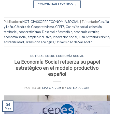
CONTINUAR LEYENDO
→
Publicado en
NOTICIAS SOBRE ECONOMÍA SOCIAL
|
Etiquetado
Castilla
y León
,
Cátedra de Cooperativismo
,
CEPES
,
Cohesión social
,
cohesión
territorial
,
cooperativismo
,
Desarrollo Sostenible
,
economía circular
,
economía social
,
empleo inclusivo
,
Innovación social
,
Juan Antonio Pedreño
,
sostenibilidad
,
Transición ecológica
,
Universidad de Valladolid
NOTICIAS SOBRE ECONOMÍA SOCIAL
La Economía Social refuerza su papel
estratégico en el modelo productivo
español
POSTED ON
MAYO 4, 2026
BY
CÁTEDRA COES
04
May