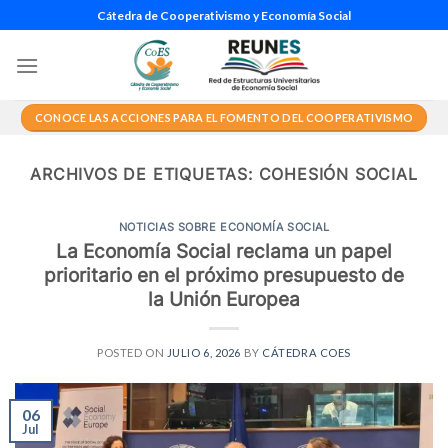
Saltar
Cátedra de Cooperativismo y Economía Social
al
contenido
CONOCE LAS ACCIONES PARA EL FOMENTO DEL COOPERATIVISMO
ARCHIVOS DE ETIQUETAS:
COHESIÓN SOCIAL
NOTICIAS SOBRE ECONOMÍA SOCIAL
La Economía Social reclama un papel
prioritario en el próximo presupuesto de
la Unión Europea
POSTED ON
JULIO 6, 2026
BY
CÁTEDRA COES
06
Jul