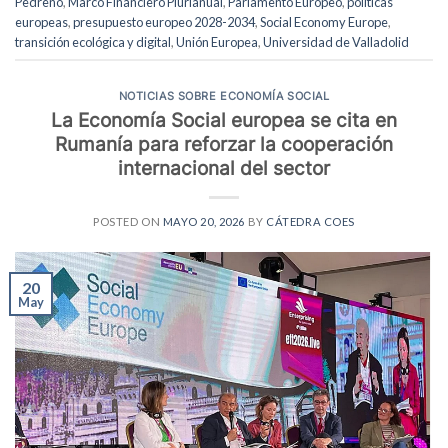
Pedreño
,
Marco Financiero Plurianual
,
Parlamento Europeo
,
políticas
europeas
,
presupuesto europeo 2028-2034
,
Social Economy Europe
,
transición ecológica y digital
,
Unión Europea
,
Universidad de Valladolid
NOTICIAS SOBRE ECONOMÍA SOCIAL
La Economía Social europea se cita en
Rumanía para reforzar la cooperación
internacional del sector
POSTED ON
MAYO 20, 2026
BY
CÁTEDRA COES
20
May