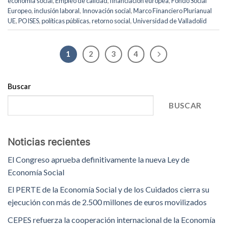
economía social
,
Empleo de calidad
,
financiación europea
,
Fondo Social
Europeo
,
inclusión laboral
,
Innovación social
,
Marco Financiero Plurianual
UE
,
POISES
,
políticas públicas
,
retorno social
,
Universidad de Valladolid
1
2
3
4
Buscar
BUSCAR
Noticias recientes
El Congreso aprueba definitivamente la nueva Ley de
Economía Social
El PERTE de la Economía Social y de los Cuidados cierra su
ejecución con más de 2.500 millones de euros movilizados
CEPES refuerza la cooperación internacional de la Economía