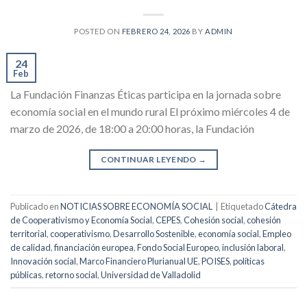
POSTED ON
FEBRERO 24, 2026
BY
ADMIN
24
Feb
La Fundación Finanzas Éticas participa en la jornada sobre
economía social en el mundo rural El próximo miércoles 4 de
marzo de 2026, de 18:00 a 20:00 horas, la Fundación
CONTINUAR LEYENDO
→
Publicado en
NOTICIAS SOBRE ECONOMÍA SOCIAL
|
Etiquetado
Cátedra
de Cooperativismo y Economía Social
,
CEPES
,
Cohesión social
,
cohesión
territorial
,
cooperativismo
,
Desarrollo Sostenible
,
economía social
,
Empleo
de calidad
,
financiación europea
,
Fondo Social Europeo
,
inclusión laboral
,
Innovación social
,
Marco Financiero Plurianual UE
,
POISES
,
políticas
públicas
,
retorno social
,
Universidad de Valladolid