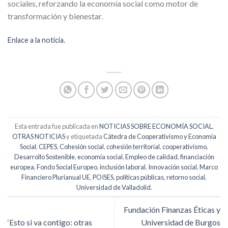
sociales, reforzando la economía social como motor de
transformación y bienestar.
Enlace a la noticia.
Esta entrada fue publicada en
NOTICIAS SOBRE ECONOMÍA SOCIAL
,
OTRAS NOTICIAS
y etiquetada
Cátedra de Cooperativismo y Economía
Social
,
CEPES
,
Cohesión social
,
cohesión territorial
,
cooperativismo
,
Desarrollo Sostenible
,
economía social
,
Empleo de calidad
,
financiación
europea
,
Fondo Social Europeo
,
inclusión laboral
,
Innovación social
,
Marco
Financiero Plurianual UE
,
POISES
,
políticas públicas
,
retorno social
,
Universidad de Valladolid
.
Fundación Finanzas Éticas y
‘Esto si va contigo: otras
Universidad de Burgos