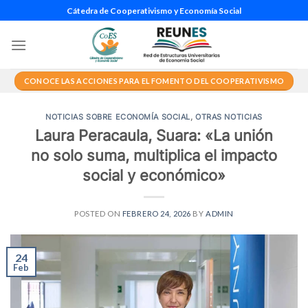
Saltar
Cátedra de Cooperativismo y Economía Social
al
contenido
CONOCE LAS ACCIONES PARA EL FOMENTO DEL COOPERATIVISMO
NOTICIAS SOBRE ECONOMÍA SOCIAL
,
OTRAS NOTICIAS
Laura Peracaula, Suara: «La unión
no solo suma, multiplica el impacto
social y económico»
POSTED ON
FEBRERO 24, 2026
BY
ADMIN
24
Feb