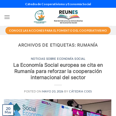
Saltar
Cátedra de Cooperativismo y Economía Social
al
contenido
CONOCE LAS ACCIONES PARA EL FOMENTO DEL COOPERATIVISMO
ARCHIVOS DE ETIQUETAS:
RUMANÍA
NOTICIAS SOBRE ECONOMÍA SOCIAL
La Economía Social europea se cita en
Rumanía para reforzar la cooperación
internacional del sector
POSTED ON
MAYO 20, 2026
BY
CÁTEDRA COES
20
May