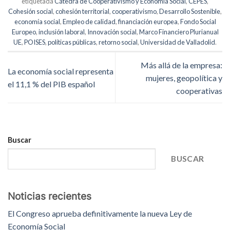
etiquetada
Cátedra de Cooperativismo y Economía Social
,
CEPES
,
Cohesión social
,
cohesión territorial
,
cooperativismo
,
Desarrollo Sostenible
,
economía social
,
Empleo de calidad
,
financiación europea
,
Fondo Social
Europeo
,
inclusión laboral
,
Innovación social
,
Marco Financiero Plurianual
UE
,
POISES
,
políticas públicas
,
retorno social
,
Universidad de Valladolid
.
Más allá de la empresa:
La economía social representa
mujeres, geopolítica y
el 11,1 % del PIB español
cooperativas
Buscar
BUSCAR
Noticias recientes
El Congreso aprueba definitivamente la nueva Ley de
Economía Social