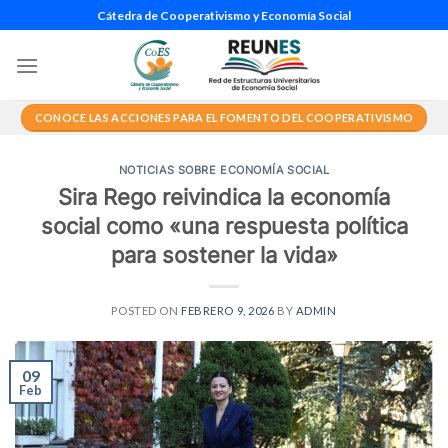
Saltar
Cátedra de Cooperativismo y Economía Social
al
contenido
CONOCE LAS ACCIONES PARA EL FOMENTO DEL COOPERATIVISMO
NOTICIAS SOBRE ECONOMÍA SOCIAL
Sira Rego reivindica la economía
social como «una respuesta política
para sostener la vida»
POSTED ON
FEBRERO 9, 2026
BY
ADMIN
09
Feb