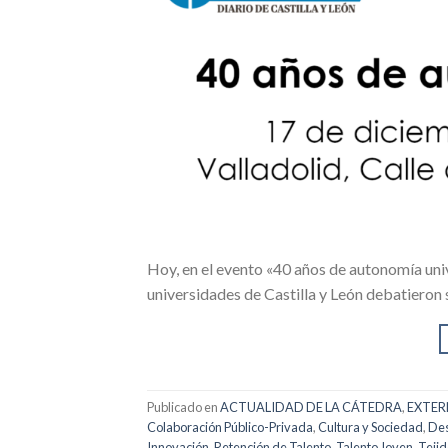
Hoy, en el evento «40 años de autonomía uni
universidades de Castilla y León debatieron 
Publicado en
ACTUALIDAD DE LA CÁTEDRA
,
EXTER
Colaboración Público-Privada
,
Cultura y Sociedad
,
Des
Innovación
,
Retención de Talento
,
Talento Joven
,
Tejid