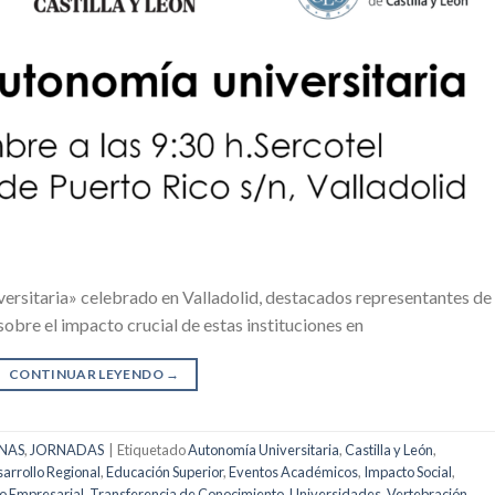
versitaria» celebrado en Valladolid, destacados representantes de 
sobre el impacto crucial de estas instituciones en
CONTINUAR LEYENDO
→
NAS
,
JORNADAS
|
Etiquetado
Autonomía Universitaria
,
Castilla y León
,
arrollo Regional
,
Educación Superior
,
Eventos Académicos
,
Impacto Social
,
o Empresarial
,
Transferencia de Conocimiento
,
Universidades
,
Vertebración