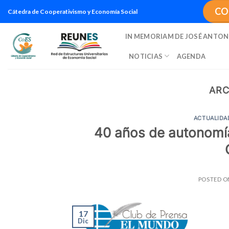
Saltar
CO
Cátedra de Cooperativismo y Economía Social
al
contenido
IN MEMORIAM DE JOSÉ ANTON
NOTICIAS
AGENDA
ARC
ACTUALIDA
40 años de autonomía 
POSTED 
17
Dic