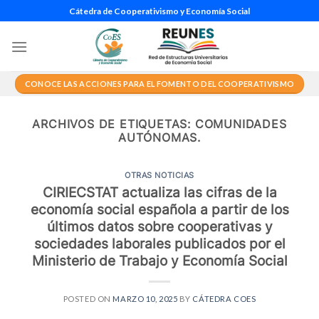
Saltar
Cátedra de Cooperativismo y Economía Social
al
contenido
CONOCE LAS ACCIONES PARA EL FOMENTO DEL COOPERATIVISMO
ARCHIVOS DE ETIQUETAS:
COMUNIDADES
AUTÓNOMAS.
OTRAS NOTICIAS
CIRIECSTAT actualiza las cifras de la
economía social española a partir de los
últimos datos sobre cooperativas y
sociedades laborales publicados por el
Ministerio de Trabajo y Economía Social
POSTED ON
MARZO 10, 2025
BY
CÁTEDRA COES