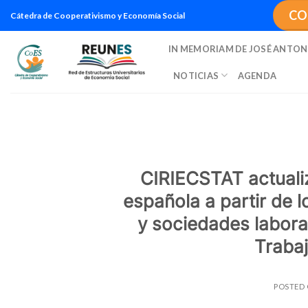
Saltar
CO
Cátedra de Cooperativismo y Economía Social
al
contenido
IN MEMORIAM DE JOSÉ ANTON
NOTICIAS
AGENDA
CIRIECSTAT actualiz
española a partir de 
y sociedades laboral
Traba
POSTED