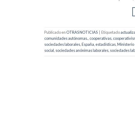
Publicado en
OTRAS NOTICIAS
|
Etiquetado
actualiz
comunidades autónomas.
,
cooperativas
,
cooperativi
sociedades laborales
,
España
,
estadísticas
,
Ministerio
social
,
sociedades anónimas laborales
,
sociedades la