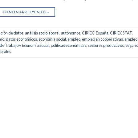
CONTINUAR LEYENDO
→
ación de datos
,
análisis sociolaboral
,
autónomos
,
CIRIEC-España
,
CIRIECSTAT
,
smo
,
datos económicos
,
economía social
,
empleo
,
empleo en cooperativas
,
empleo
 de Trabajo y Economía Social
,
políticas económicas
,
sectores productivos
,
seguri
borales