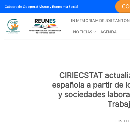
Saltar
CO
Cátedra de Cooperativismo y Economía Social
al
contenido
IN MEMORIAM DE JOSÉ ANTON
NOTICIAS
AGENDA
CIRIECSTAT actualiz
española a partir de 
y sociedades laboral
Traba
POSTED