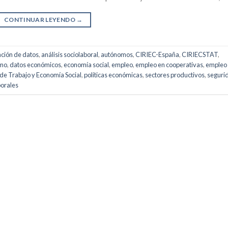
CONTINUAR LEYENDO
→
ación de datos
,
análisis sociolaboral
,
autónomos
,
CIRIEC-España
,
CIRIECSTAT
,
smo
,
datos económicos
,
economía social
,
empleo
,
empleo en cooperativas
,
empleo
 de Trabajo y Economía Social
,
políticas económicas
,
sectores productivos
,
seguri
borales