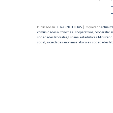
Publicado en
OTRAS NOTICIAS
|
Etiquetado
actualiz
comunidades autónomas.
,
cooperativas
,
cooperativi
sociedades laborales
,
España
,
estadísticas
,
Ministerio
social
,
sociedades anónimas laborales
,
sociedades la