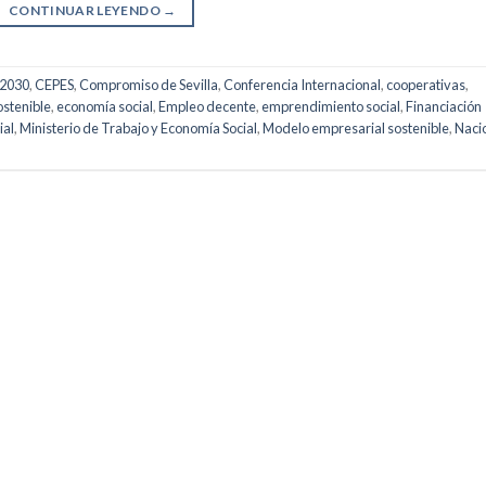
CONTINUAR LEYENDO
→
2030
,
CEPES
,
Compromiso de Sevilla
,
Conferencia Internacional
,
cooperativas
,
ostenible
,
economía social
,
Empleo decente
,
emprendimiento social
,
Financiación
ial
,
Ministerio de Trabajo y Economía Social
,
Modelo empresarial sostenible
,
Naci