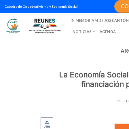
Saltar
CO
Cátedra de Cooperativismo y Economía Social
al
contenido
IN MEMORIAM DE JOSÉ ANTON
NOTICIAS
AGENDA
AR
La Economía Social 
financiación 
POSTED
25
Jun