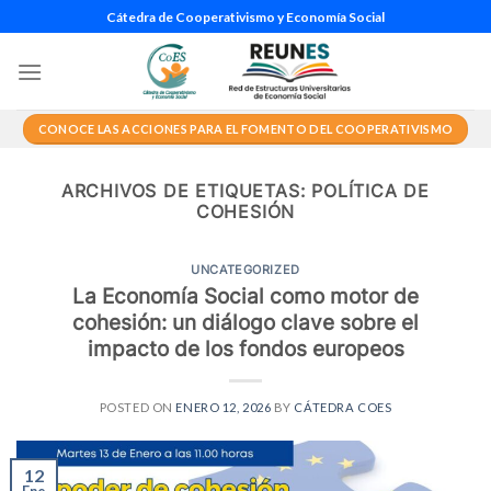
Saltar
Cátedra de Cooperativismo y Economía Social
al
contenido
CONOCE LAS ACCIONES PARA EL FOMENTO DEL COOPERATIVISMO
ARCHIVOS DE ETIQUETAS:
POLÍTICA DE
COHESIÓN
UNCATEGORIZED
La Economía Social como motor de
cohesión: un diálogo clave sobre el
impacto de los fondos europeos
POSTED ON
ENERO 12, 2026
BY
CÁTEDRA COES
12