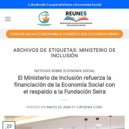
Saltar
Cátedra de Cooperativismo y Economía Social
al
contenido
CONOCE LAS ACCIONES PARA EL FOMENTO DEL COOPERATIVISMO
ARCHIVOS DE ETIQUETAS:
MINISTERIO DE
INCLUSIÓN
NOTICIAS SOBRE ECONOMÍA SOCIAL
El Ministerio de Inclusión refuerza la
financiación de la Economía Social con
el respaldo a la Fundación Seira
POSTED ON
MAYO 22, 2026
BY
CÁTEDRA COES
22