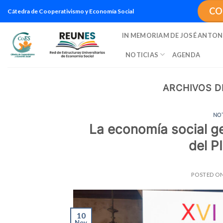
Saltar
CO
Cátedra de Cooperativismo y Economía Social
al
contenido
IN MEMORIAM DE JOSÉ ANTON
NOTICIAS
AGENDA
ARCHIVOS D
NO
La economía social ge
del P
POSTED O
10
Nov