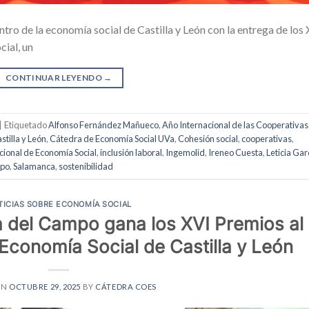
ntro de la economía social de Castilla y León con la entrega de los
ial, un
CONTINUAR LEYENDO
→
|
Etiquetado
Alfonso Fernández Mañueco
,
Año Internacional de las Cooperativas
stilla y León
,
Cátedra de Economía Social UVa
,
Cohesión social
,
cooperativas
,
cional de Economía Social
,
inclusión laboral
,
Ingemolid
,
Ireneo Cuesta
,
Leticia Gar
mpo
,
Salamanca
,
sostenibilidad
TICIAS SOBRE ECONOMÍA SOCIAL
a del Campo gana los XVI Premios al
Economía Social de Castilla y León
ON
OCTUBRE 29, 2025
BY
CÁTEDRA COES