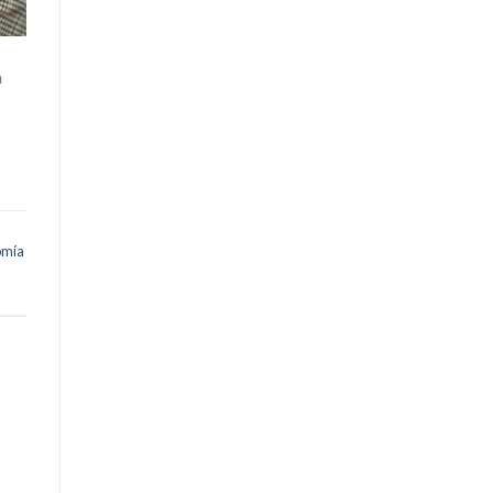
a
omía