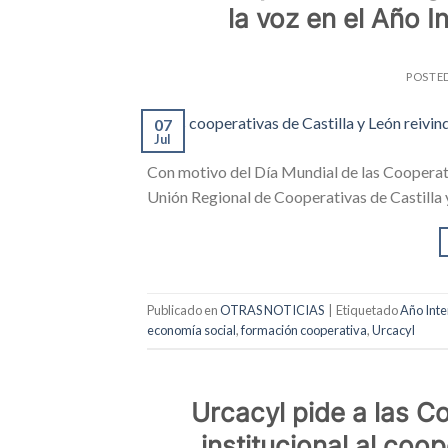
la voz en el Año I
POSTE
07
Jul
Con motivo del Día Mundial de las Cooperati
Unión Regional de Cooperativas de Castilla 
Publicado en
OTRAS NOTICIAS
|
Etiquetado
Año Inte
economía social
,
formación cooperativa
,
Urcacyl
Urcacyl pide a las Co
institucional al coo