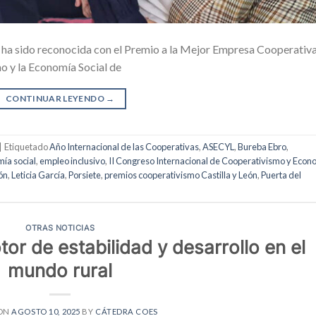
ha sido reconocida con el Premio a la Mejor Empresa Cooperativ
o y la Economía Social de
CONTINUAR LEYENDO
→
|
Etiquetado
Año Internacional de las Cooperativas
,
ASECYL
,
Bureba Ebro
,
ía social
,
empleo inclusivo
,
II Congreso Internacional de Cooperativismo y Econ
eón
,
Leticia García
,
Porsiete
,
premios cooperativismo Castilla y León
,
Puerta del
OTRAS NOTICIAS
or de estabilidad y desarrollo en el
mundo rural
 ON
AGOSTO 10, 2025
BY
CÁTEDRA COES