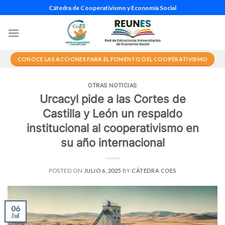
Saltar
Cátedra de Cooperativismo y Economía Social
al
contenido
CONOCE LAS ACCIONES PARA EL FOMENTO DEL COOPERATIVISMO
OTRAS NOTICIAS
Urcacyl pide a las Cortes de
Castilla y León un respaldo
institucional al cooperativismo en
su año internacional
POSTED ON
JULIO 6, 2025
BY
CÁTEDRA COES
06
Jul