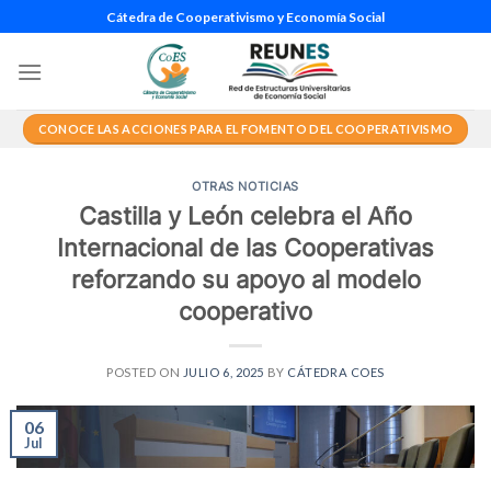
Saltar
Cátedra de Cooperativismo y Economía Social
al
contenido
CONOCE LAS ACCIONES PARA EL FOMENTO DEL COOPERATIVISMO
OTRAS NOTICIAS
Castilla y León celebra el Año
Internacional de las Cooperativas
reforzando su apoyo al modelo
cooperativo
POSTED ON
JULIO 6, 2025
BY
CÁTEDRA COES
06
Jul