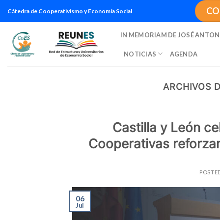
Saltar
CO
Cátedra de Cooperativismo y Economía Social
al
contenido
IN MEMORIAM DE JOSÉ ANTON
NOTICIAS
AGENDA
ARCHIVOS D
Castilla y León ce
Cooperativas reforza
POSTE
06
Jul