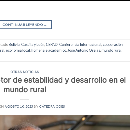
CONTINUAR LEYENDO
→
etado
Bolivia
,
Castilla y León
,
CEPAD
,
Conferencia Internacional
,
cooperación
ral
,
economía local
,
homenaje académico
,
José Antonio Orejas
,
mundo rural
,
OTRAS NOTICIAS
or de estabilidad y desarrollo en el
mundo rural
 ON
AGOSTO 10, 2025
BY
CÁTEDRA COES