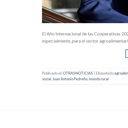
El Año Internacional de las Cooperativas 20
especialmente, para el sector agroalimentar
Publicado en
OTRAS NOTICIAS
|
Etiquetado
agroalim
social
,
Juan Antonio Pedreño
,
mundo rural