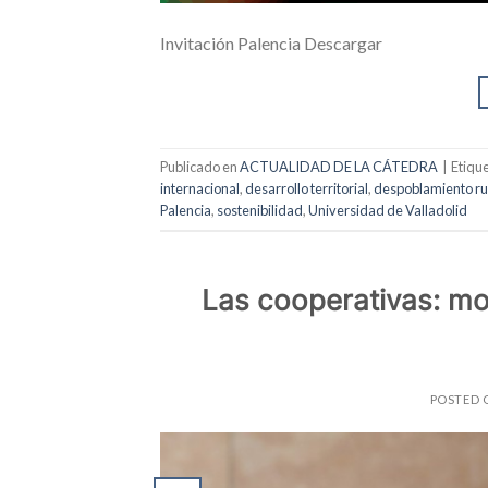
Invitación Palencia Descargar
Publicado en
ACTUALIDAD DE LA CÁTEDRA
|
Etiqu
internacional
,
desarrollo territorial
,
despoblamiento ru
Palencia
,
sostenibilidad
,
Universidad de Valladolid
Las cooperativas: mot
POSTED