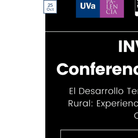
25
Oct