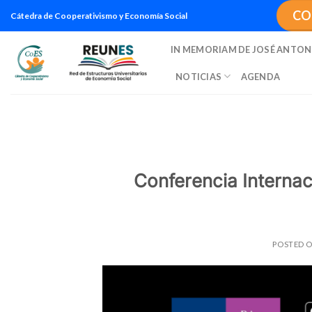
Saltar
CO
Cátedra de Cooperativismo y Economía Social
al
contenido
IN MEMORIAM DE JOSÉ ANTON
NOTICIAS
AGENDA
Conferencia Internac
POSTED 