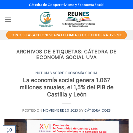
Saltar
Cátedra de Cooperativismo y Economía Social
al
contenido
CONOCE LAS ACCIONES PARA EL FOMENTO DEL COOPERATIVISMO
ARCHIVOS DE ETIQUETAS:
CÁTEDRA DE
ECONOMÍA SOCIAL UVA
NOTICIAS SOBRE ECONOMÍA SOCIAL
La economía social genera 1.067
millones anuales, el 1,5% del PIB de
Castilla y León
POSTED ON
NOVIEMBRE 10, 2025
BY
CÁTEDRA COES
10