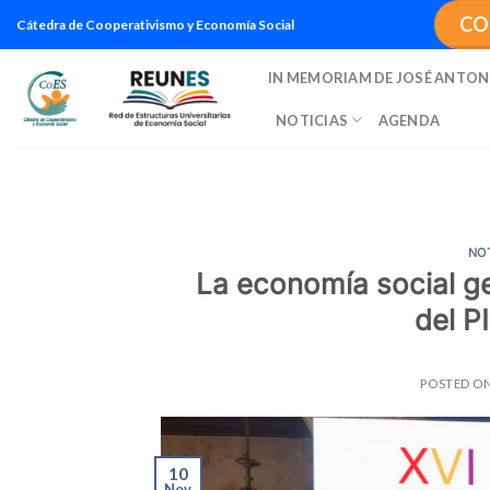
Saltar
CO
Cátedra de Cooperativismo y Economía Social
al
contenido
IN MEMORIAM DE JOSÉ ANTON
NOTICIAS
AGENDA
NO
La economía social ge
del P
POSTED O
10
Nov