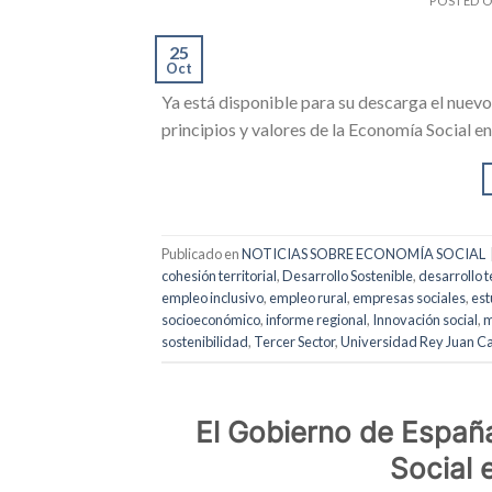
POSTED 
25
Oct
Ya está disponible para su descarga el nue
principios y valores de la Economía Social e
Publicado en
NOTICIAS SOBRE ECONOMÍA SOCIAL
cohesión territorial
,
Desarrollo Sostenible
,
desarrollo te
empleo inclusivo
,
empleo rural
,
empresas sociales
,
est
socioeconómico
,
informe regional
,
Innovación social
,
m
sostenibilidad
,
Tercer Sector
,
Universidad Rey Juan Ca
El Gobierno de España
Social 