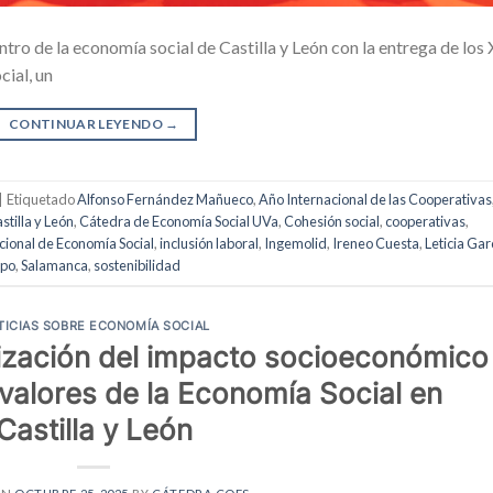
ntro de la economía social de Castilla y León con la entrega de los
ial, un
CONTINUAR LEYENDO
→
|
Etiquetado
Alfonso Fernández Mañueco
,
Año Internacional de las Cooperativas
stilla y León
,
Cátedra de Economía Social UVa
,
Cohesión social
,
cooperativas
,
cional de Economía Social
,
inclusión laboral
,
Ingemolid
,
Ireneo Cuesta
,
Leticia Gar
mpo
,
Salamanca
,
sostenibilidad
TICIAS SOBRE ECONOMÍA SOCIAL
ización del impacto socioeconómico
y valores de la Economía Social en
Castilla y León