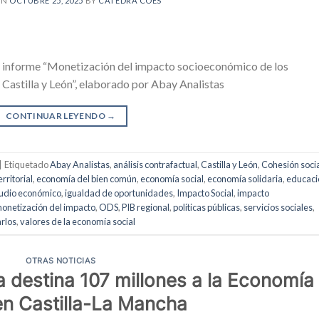
ON
OCTUBRE 25, 2025
BY
CÁTEDRA COES
vo informe “Monetización del impacto socioeconómico de los
n Castilla y León”, elaborado por Abay Analistas
CONTINUAR LEYENDO
→
|
Etiquetado
Abay Analistas
,
análisis contrafactual
,
Castilla y León
,
Cohesión soci
rritorial
,
economía del bien común
,
economía social
,
economía solidaria
,
educaci
udio económico
,
igualdad de oportunidades
,
Impacto Social
,
impacto
onetización del impacto
,
ODS
,
PIB regional
,
políticas públicas
,
servicios sociales
,
rlos
,
valores de la economía social
OTRAS NOTICIAS
 destina 107 millones a la Economía
en Castilla-La Mancha