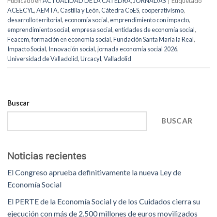
Publicado en
ACTUALIDAD DE LA CÁTEDRA
,
JORNADAS
|
Etiquetado
ACEECYL
,
AEMTA
,
Castilla y León
,
Cátedra CoES
,
cooperativismo
,
desarrollo territorial
,
economía social
,
emprendimiento con impacto
,
emprendimiento social
,
empresa social
,
entidades de economía social
,
Feacem
,
formación en economía social
,
Fundación Santa María la Real
,
Impacto Social
,
Innovación social
,
jornada economía social 2026
,
Universidad de Valladolid
,
Urcacyl
,
Valladolid
Buscar
BUSCAR
Noticias recientes
El Congreso aprueba definitivamente la nueva Ley de
Economía Social
El PERTE de la Economía Social y de los Cuidados cierra su
ejecución con más de 2.500 millones de euros movilizados