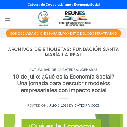
Saltar
Cátedra de Cooperativismo y Economía Social
al
contenido
CONOCE LAS ACCIONES PARA EL FOMENTO DEL COOPERATIVISMO
ARCHIVOS DE ETIQUETAS:
FUNDACIÓN SANTA
MARÍA LA REAL
ACTUALIDAD DE LA CÁTEDRA
,
JORNADAS
10 de julio: ¿Qué es la Economía Social?
Una jornada para descubrir modelos
empresariales con impacto social
POSTED ON
JULIO 6, 2026
BY
CÁTEDRA COES