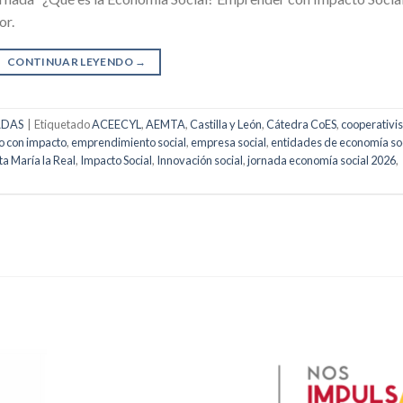
or.
CONTINUAR LEYENDO
→
ADAS
|
Etiquetado
ACEECYL
,
AEMTA
,
Castilla y León
,
Cátedra CoES
,
cooperativi
 con impacto
,
emprendimiento social
,
empresa social
,
entidades de economía so
a María la Real
,
Impacto Social
,
Innovación social
,
jornada economía social 2026
,