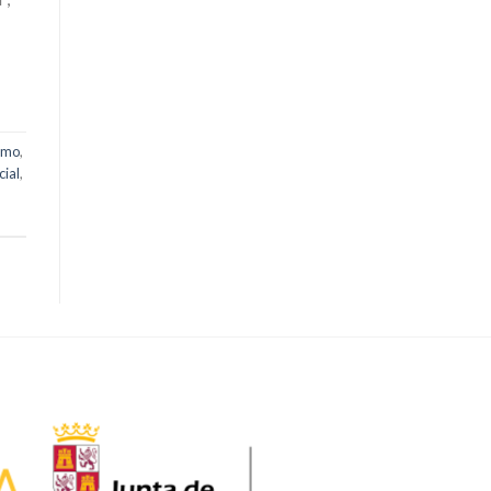
smo
,
cial
,