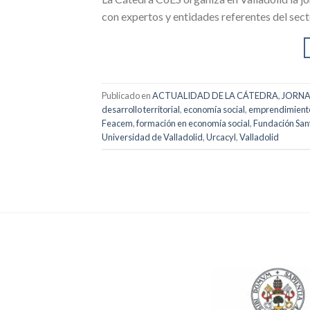
con expertos y entidades referentes del sect
Publicado en
ACTUALIDAD DE LA CÁTEDRA
,
JORN
desarrollo territorial
,
economía social
,
emprendimiento
Feacem
,
formación en economía social
,
Fundación Sant
Universidad de Valladolid
,
Urcacyl
,
Valladolid