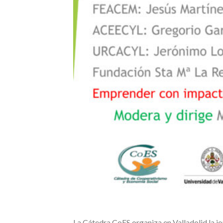
La Cátedra CoES organiza en Valladolid la j