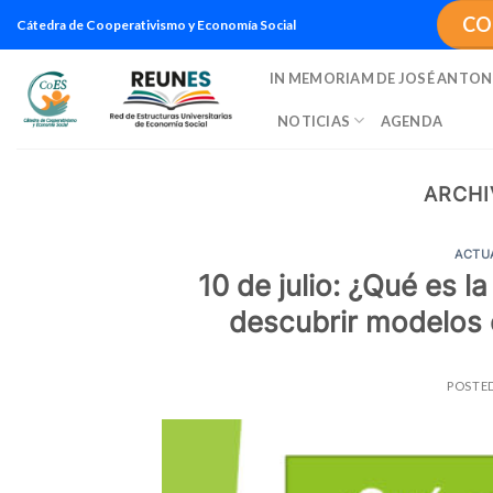
Saltar
CO
Cátedra de Cooperativismo y Economía Social
al
contenido
IN MEMORIAM DE JOSÉ ANTON
NOTICIAS
AGENDA
ARCHI
ACTU
10 de julio: ¿Qué es 
descubrir modelos 
POSTE