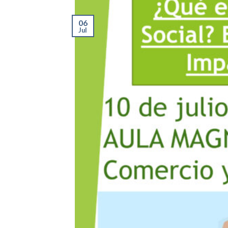
06
Jul