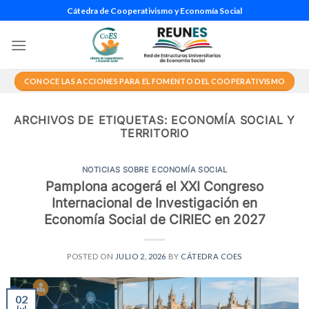
Saltar
Cátedra de Cooperativismo y Economía Social
al
contenido
CONOCE LAS ACCIONES PARA EL FOMENTO DEL COOPERATIVISMO
ARCHIVOS DE ETIQUETAS:
ECONOMÍA SOCIAL Y
TERRITORIO
NOTICIAS SOBRE ECONOMÍA SOCIAL
Pamplona acogerá el XXI Congreso
Internacional de Investigación en
Economía Social de CIRIEC en 2027
POSTED ON
JULIO 2, 2026
BY
CÁTEDRA COES
02