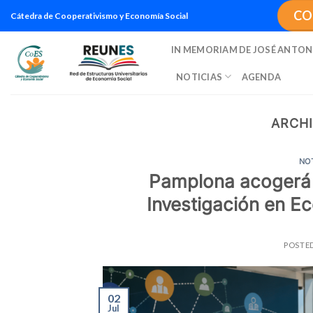
Saltar
CO
Cátedra de Cooperativismo y Economía Social
al
contenido
IN MEMORIAM DE JOSÉ ANTON
NOTICIAS
AGENDA
ARCHI
NO
Pamplona acogerá 
Investigación en E
POSTE
02
Jul