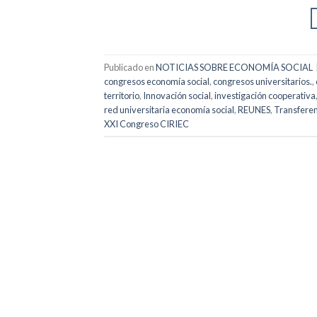
Publicado en
NOTICIAS SOBRE ECONOMÍA SOCIAL
congresos economía social
,
congresos universitarios.
,
territorio
,
Innovación social
,
investigación cooperativa
red universitaria economía social
,
REUNES
,
Transferen
XXI Congreso CIRIEC