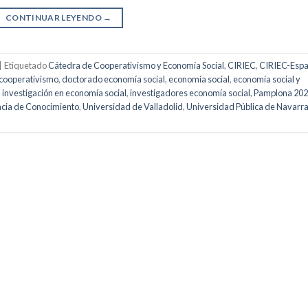
CONTINUAR LEYENDO
→
|
Etiquetado
Cátedra de Cooperativismo y Economía Social
,
CIRIEC
,
CIRIEC-Esp
cooperativismo
,
doctorado economía social
,
economía social
,
economía social y
,
investigación en economía social
,
investigadores economía social
,
Pamplona 20
cia de Conocimiento
,
Universidad de Valladolid
,
Universidad Pública de Navarr