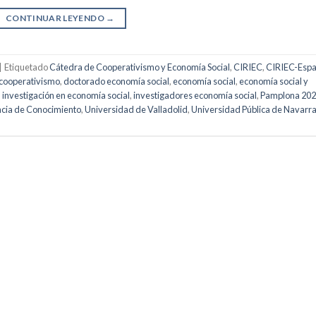
CONTINUAR LEYENDO
→
|
Etiquetado
Cátedra de Cooperativismo y Economía Social
,
CIRIEC
,
CIRIEC-Esp
cooperativismo
,
doctorado economía social
,
economía social
,
economía social y
,
investigación en economía social
,
investigadores economía social
,
Pamplona 20
cia de Conocimiento
,
Universidad de Valladolid
,
Universidad Pública de Navarr