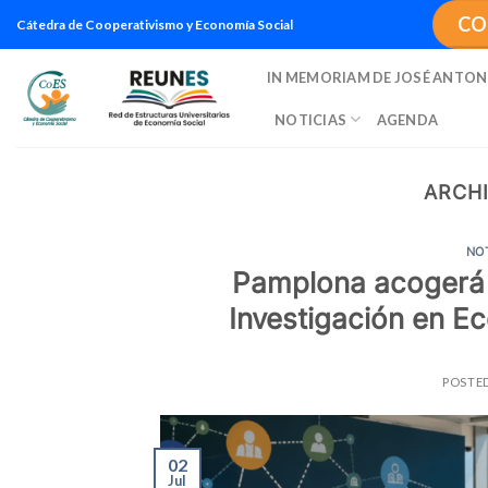
Saltar
CO
Cátedra de Cooperativismo y Economía Social
al
contenido
IN MEMORIAM DE JOSÉ ANTON
NOTICIAS
AGENDA
ARCHI
NO
Pamplona acogerá 
Investigación en E
POSTE
02
Jul