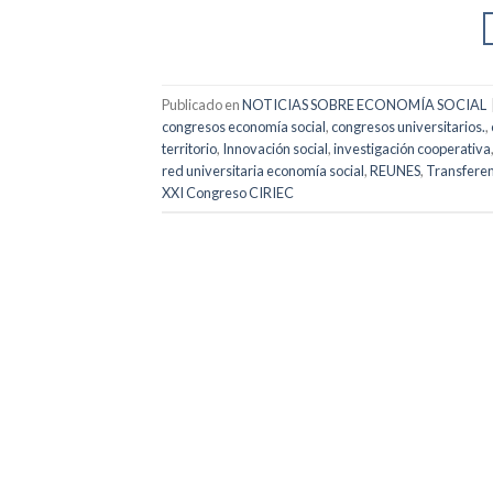
Publicado en
NOTICIAS SOBRE ECONOMÍA SOCIAL
congresos economía social
,
congresos universitarios.
,
territorio
,
Innovación social
,
investigación cooperativa
red universitaria economía social
,
REUNES
,
Transferen
XXI Congreso CIRIEC