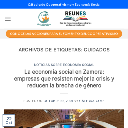
Saltar
Cátedra de Cooperativismo y Economía Social
al
contenido
CONOCE LAS ACCIONES PARA EL FOMENTO DEL COOPERATIVISMO
ARCHIVOS DE ETIQUETAS:
CUIDADOS
NOTICIAS SOBRE ECONOMÍA SOCIAL
La economía social en Zamora:
empresas que resisten mejor la crisis y
reducen la brecha de género
POSTED ON
OCTUBRE 22, 2025
BY
CÁTEDRA COES
22
Oct