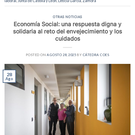
laboral
,
Junta de Castilla y León
,
Leticia García
,
Zamora
OTRAS NOTICIAS
Economía Social: una respuesta digna y
solidaria al reto del envejecimiento y los
cuidados
POSTED ON
AGOSTO 28, 2025
BY
CÁTEDRA COES
28
Ago