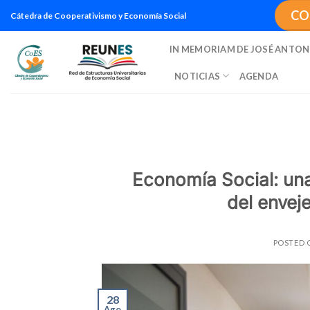
Saltar
CO
Cátedra de Cooperativismo y Economía Social
al
contenido
IN MEMORIAM DE JOSÉ ANTON
NOTICIAS
AGENDA
Economía Social: una 
del envej
POSTED
28
Ago