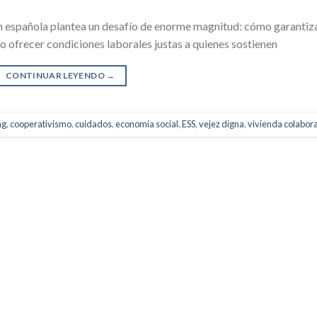
ón española plantea un desafío de enorme magnitud: cómo garantiz
o ofrecer condiciones laborales justas a quienes sostienen
CONTINUAR LEYENDO
→
ng
,
cooperativismo
,
cuidados
,
economía social
,
ESS
,
vejez digna
,
vivienda colabora